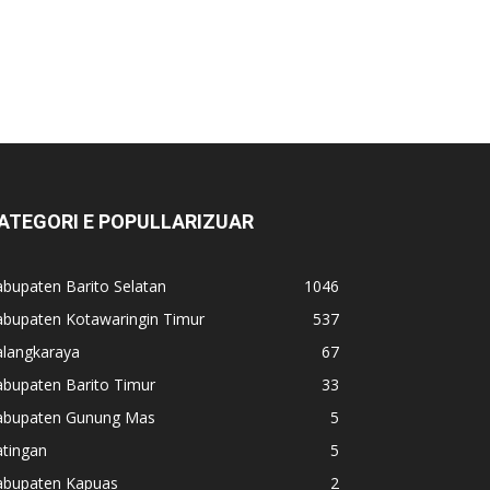
ATEGORI E POPULLARIZUAR
bupaten Barito Selatan
1046
abupaten Kotawaringin Timur
537
alangkaraya
67
abupaten Barito Timur
33
abupaten Gunung Mas
5
atingan
5
abupaten Kapuas
2