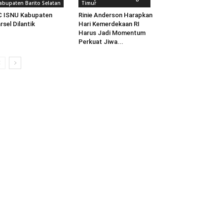
abupaten Barito Selatan
Timur
C ISNU Kabupaten
Rinie Anderson Harapkan
rsel Dilantik
Hari Kemerdekaan RI
Harus Jadi Momentum
Perkuat Jiwa...