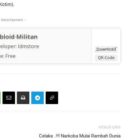
Kotim).
 Advertisement -
bloid Militan
eloper:
Idmstore
Download
ce:
Free
QR-Code
Artikulli tjetër
Celaka ..!!! Narkoba Mulai Rambah Dunia