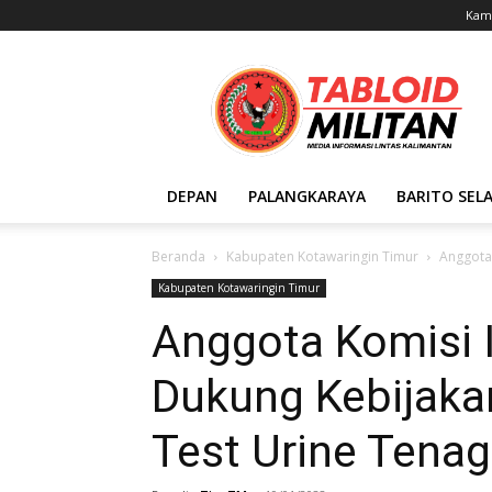
Kami
Tabloid
Militan
DEPAN
PALANGKARAYA
BARITO SEL
Beranda
Kabupaten Kotawaringin Timur
Anggota 
Kabupaten Kotawaringin Timur
Anggota Komisi I
Dukung Kebijak
Test Urine Tenag