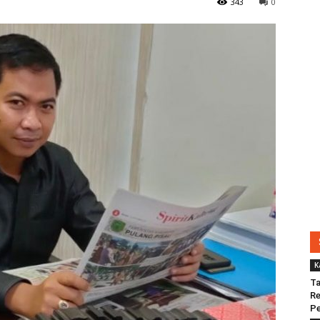
343
0
K
Ta
Re
Pe