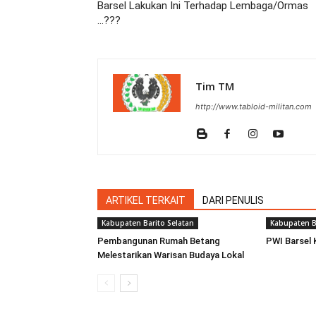
Barsel Lakukan Ini Terhadap Lembaga/Ormas
…???
Tim TM
http://www.tabloid-militan.com
ARTIKEL TERKAIT
DARI PENULIS
Kabupaten Barito Selatan
Kabupaten B
Pembangunan Rumah Betang
PWI Barsel 
Melestarikan Warisan Budaya Lokal