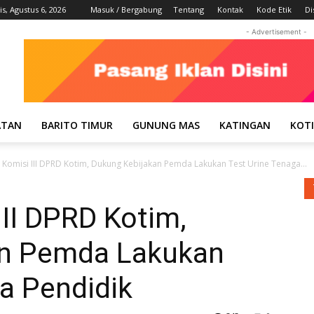
s, Agustus 6, 2026
Masuk / Bergabung
Tentang
Kontak
Kode Etik
Di
- Advertisement -
ATAN
BARITO TIMUR
GUNUNG MAS
KATINGAN
KOT
Komisi III DPRD Kotim, Dukung Kebijakan Pemda Lakukan Test Urine Tenaga...
II DPRD Kotim,
an Pemda Lakukan
a Pendidik