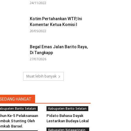
24/11/2022
Kotim Pertahankan WTP, Ini
Komentar Ketua Komisi I
20/05/2022
Begal Emas Jalan Barito Raya,
Di Tangkapp
27/07/2026
Muat lebih banyak
SEDANG HANGAT
abupaten Barito Selatan
Kabupaten Barito Selatan
hun Ke-5 Pelaksanaan
Pidato Bahasa Dayak
mbuk Stunting Oleh
Lestarikan Budaya Lokal
mkab Barsel.
Kabupaten Kotawaringin