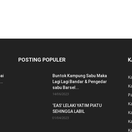
POSTING POPULER
K
ai
Buntok Kampung Sabu Maka
Ka
..
Lagi Lagi Bandar & Pengedar
K
sabu Barsel...
14/06/2023
P
K
‘EAS’ LELAKI YATIM PIATU
SEHINGGA LABIL
K
01/04/2023
K
K