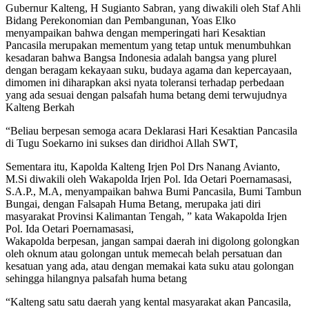
Gubernur Kalteng, H Sugianto Sabran, yang diwakili oleh Staf Ahli
Bidang Perekonomian dan Pembangunan, Yoas Elko
menyampaikan bahwa dengan memperingati hari Kesaktian
Pancasila merupakan mementum yang tetap untuk menumbuhkan
kesadaran bahwa Bangsa Indonesia adalah bangsa yang plurel
dengan beragam kekayaan suku, budaya agama dan kepercayaan,
dimomen ini diharapkan aksi nyata toleransi terhadap perbedaan
yang ada sesuai dengan palsafah huma betang demi terwujudnya
Kalteng Berkah
“Beliau berpesan semoga acara Deklarasi Hari Kesaktian Pancasila
di Tugu Soekarno ini sukses dan diridhoi Allah SWT,
Sementara itu, Kapolda Kalteng Irjen Pol Drs Nanang Avianto,
M.Si diwakili oleh Wakapolda Irjen Pol. Ida Oetari Poernamasasi,
S.A.P., M.A, menyampaikan bahwa Bumi Pancasila, Bumi Tambun
Bungai, dengan Falsapah Huma Betang, merupaka jati diri
masyarakat Provinsi Kalimantan Tengah, ” kata Wakapolda Irjen
Pol. Ida Oetari Poernamasasi,
Wakapolda berpesan, jangan sampai daerah ini digolong golongkan
oleh oknum atau golongan untuk memecah belah persatuan dan
kesatuan yang ada, atau dengan memakai kata suku atau golongan
sehingga hilangnya palsafah huma betang
“Kalteng satu satu daerah yang kental masyarakat akan Pancasila,