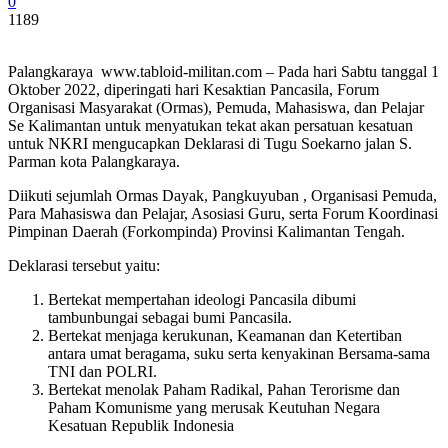
0
1189
Palangkaraya www.tabloid-militan.com – Pada hari Sabtu tanggal 1
Oktober 2022, diperingati hari Kesaktian Pancasila, Forum
Organisasi Masyarakat (Ormas), Pemuda, Mahasiswa, dan Pelajar
Se Kalimantan untuk menyatukan tekat akan persatuan kesatuan
untuk NKRI mengucapkan Deklarasi di Tugu Soekarno jalan S.
Parman kota Palangkaraya.
Diikuti sejumlah Ormas Dayak, Pangkuyuban , Organisasi Pemuda,
Para Mahasiswa dan Pelajar, Asosiasi Guru, serta Forum Koordinasi
Pimpinan Daerah (Forkompinda) Provinsi Kalimantan Tengah.
Deklarasi tersebut yaitu:
Bertekat mempertahan ideologi Pancasila dibumi
tambunbungai sebagai bumi Pancasila.
Bertekat menjaga kerukunan, Keamanan dan Ketertiban
antara umat beragama, suku serta kenyakinan Bersama-sama
TNI dan POLRI.
Bertekat menolak Paham Radikal, Pahan Terorisme dan
Paham Komunisme yang merusak Keutuhan Negara
Kesatuan Republik Indonesia