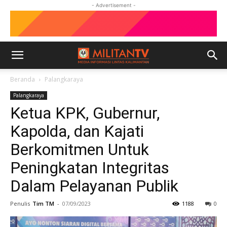
- Advertisement -
Beranda
Palangkaraya
Palangkaraya
Ketua KPK, Gubernur,
Kapolda, dan Kajati
Berkomitmen Untuk
Peningkatan Integritas
Dalam Pelayanan Publik
Penulis
Tim TM
-
07/09/2023
1188
0