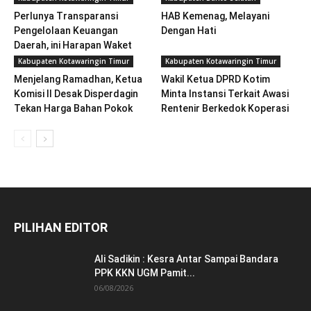
Perlunya Transparansi
HAB Kemenag, Melayani
Pengelolaan Keuangan
Dengan Hati
Daerah, ini Harapan Waket
DPRD Kotim…!!!
Kabupaten Kotawaringin Timur
Kabupaten Kotawaringin Timur
Menjelang Ramadhan, Ketua
Wakil Ketua DPRD Kotim
Komisi II Desak Disperdagin
Minta Instansi Terkait Awasi
Tekan Harga Bahan Pokok
Rentenir Berkedok Koperasi
PILIHAN EDITOR
Ali Sadikin : Kesra Antar Sampai Bandara
PPK KKN UGM Pamit...
06/08/2026