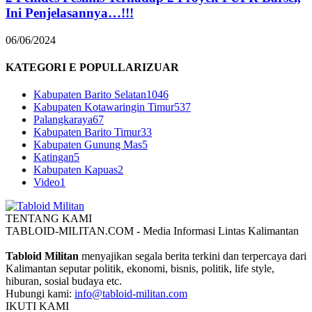
Ini Penjelasannya…!!!
06/06/2024
KATEGORI E POPULLARIZUAR
Kabupaten Barito Selatan
1046
Kabupaten Kotawaringin Timur
537
Palangkaraya
67
Kabupaten Barito Timur
33
Kabupaten Gunung Mas
5
Katingan
5
Kabupaten Kapuas
2
Video
1
TENTANG KAMI
TABLOID-MILITAN.COM - Media Informasi Lintas Kalimantan
Tabloid Militan
menyajikan segala berita terkini dan terpercaya dari
Kalimantan seputar politik, ekonomi, bisnis, politik, life style,
hiburan, sosial budaya etc.
Hubungi kami:
info@tabloid-militan.com
IKUTI KAMI