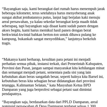
“Bayangkan saja, kami berangkat dari rumah harus menempuh jarak
beberapa kilometer, terus setelahnya harus menyeberang anak
sungai akibat jembatannya putus, lanjut lagi berjalan kaki menuju
areal persawahan, ya kalau sekedar berangkat kerja maaih tidak
seberapaq, tapi bayangkan saja disaat kami sudah panen dengan
akses begitu, kami harus memikul hasil panen dengan berat
berkwintal-kwintal bahkan berton-ton untuk dibawa pulang ke
kampung, bukankah sangat menyedihkan,” lanjutnya berkeluh
tragis.
“Makanya kami berharap, kesulitan para petani ini menjadi
perhatian semua pihak, instansi terkait, dari Pemerintah Kabupaten,
Provinsi dan Pusat, jangan sampai masyarakat kita kehilangan minat
dan semangat menjadi petani, sementara pada sisi yang lain
kebutuhan akan beras sangatlah besar, seperti halnya kita Barsel ini,
kebutuhan beras kita sebagian besar didatangkan dari provinsi
tetangga, Kalimantan Selatan,” kata Masyuhan Ketua BPD
Damparan yang juga berprofesi sebagai petani saat dimintai
pendapatnya.
“Bayangkan saja, berdasarkan data dari PPLD Damparan, areal
potensial persawahan di Desa Damparan terdapat seluas 1.300