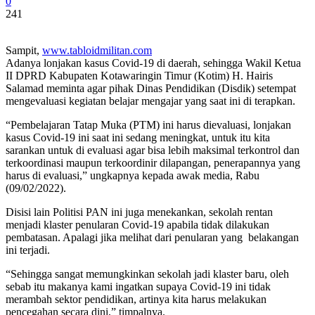
0
241
Sampit,
www.tabloidmilitan.com
Adanya lonjakan kasus Covid-19 di daerah, sehingga Wakil Ketua
II DPRD Kabupaten Kotawaringin Timur (Kotim) H. Hairis
Salamad meminta agar pihak Dinas Pendidikan (Disdik) setempat
mengevaluasi kegiatan belajar mengajar yang saat ini di terapkan.
“Pembelajaran Tatap Muka (PTM) ini harus dievaluasi, lonjakan
kasus Covid-19 ini saat ini sedang meningkat, untuk itu kita
sarankan untuk di evaluasi agar bisa lebih maksimal terkontrol dan
terkoordinasi maupun terkoordinir dilapangan, penerapannya yang
harus di evaluasi,” ungkapnya kepada awak media, Rabu
(09/02/2022).
Disisi lain Politisi PAN ini juga menekankan, sekolah rentan
menjadi klaster penularan Covid-19 apabila tidak dilakukan
pembatasan. Apalagi jika melihat dari penularan yang belakangan
ini terjadi.
“Sehingga sangat memungkinkan sekolah jadi klaster baru, oleh
sebab itu makanya kami ingatkan supaya Covid-19 ini tidak
merambah sektor pendidikan, artinya kita harus melakukan
pencegahan secara dini,” timpalnya.