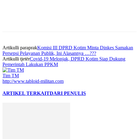
Artikulli paraprak
Komisi III DPRD Kotim Minta Dinkes Samakan
Persepsi Pelayanan Publik, Ini Alasannya …???
Artikulli tjetër
Covid-19 Melonjak, DPRD Kotim Siap Dukung
Pemerintah Lakukan PPKM
Tim TM
http://www.tabloid-militan.com
ARTIKEL TERKAIT
DARI PENULIS