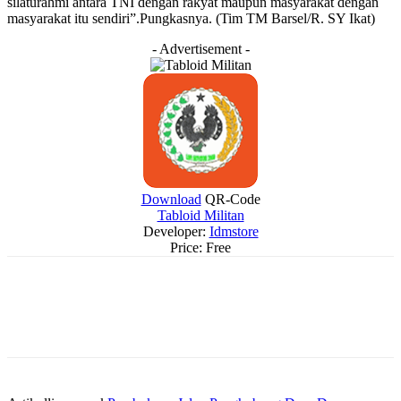
silaturahmi antara TNI dengan rakyat maupun masyarakat dengan
masyarakat itu sendiri”.Pungkasnya. (Tim TM Barsel/R. SY Ikat)
- Advertisement -
Download
QR-Code
Tabloid Militan
Developer:
Idmstore
Price:
Free