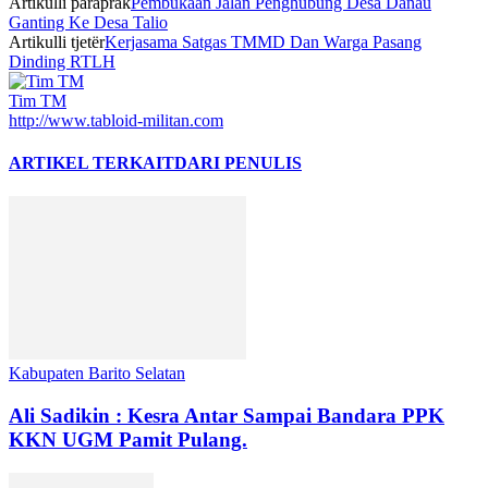
Artikulli paraprak
Pembukaan Jalan Penghubung Desa Danau
Ganting Ke Desa Talio
Artikulli tjetër
Kerjasama Satgas TMMD Dan Warga Pasang
Dinding RTLH
Tim TM
http://www.tabloid-militan.com
ARTIKEL TERKAIT
DARI PENULIS
Kabupaten Barito Selatan
Ali Sadikin : Kesra Antar Sampai Bandara PPK
KKN UGM Pamit Pulang.