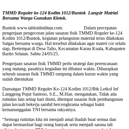
TMMD Reguler ke-124 Kodim 1012/Buntok Langsir Matrial
Bersama Warga Gunakan Klotok.
Buntok www.tabloidmilitan.com. Dalam percepatan
pengerjaan pengecoran jalan sasaran fisik TMMD Reguler ke-124
Kodim 1012/Buntok, kegiatan pelangsiran material terus dilakukan
Satgas bersama warga. Hal tersebut dilakukan agar materi cor selalu
siap, Bertempat di Desa Talio, Kecamatan Karau Kuala, Kabupaten
Barito Selatan. Sabtu 24/05/25.
Pengerjaan sasaran fisik TMMD perlu strategi dan perencanaan
yang matang, pasalnya kegialtan ini dibatasi waktu. Diharapkan
seluruh sasaran fisik TMMD rampung dalam kurun waktu yang
sudah ditentukan
Dansatgas TMMD Reguler Ke-124 Kodim 1012/Btk Letkol Inf
Langgeng Pujut Santoso, S.E., M.Han. mengatakan, Tidak ada
rutinitas lain setiap hari disini, ditempat sasaran fisik pembangunan
jalan kecuali bekerja sambil bercengkrama sebagai bukti
kemanunggalan TNI bersama rakyatnya.
“Semoga rutinitas kita ini menjadi amal ibadah buat semua dan
dapat bermanfaat bagi orang banyak serta menjadi sarana tali