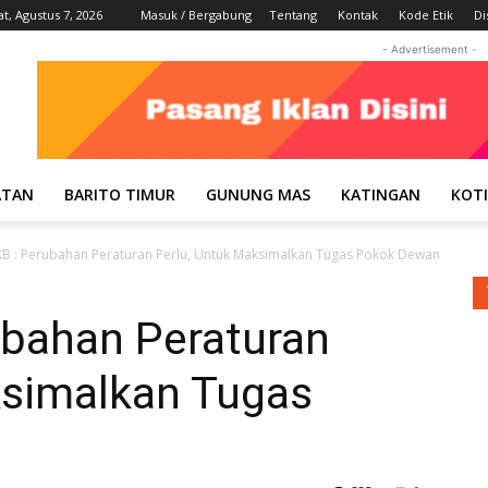
t, Agustus 7, 2026
Masuk / Bergabung
Tentang
Kontak
Kode Etik
Di
- Advertisement -
ATAN
BARITO TIMUR
GUNUNG MAS
KATINGAN
KOT
PKB : Perubahan Peraturan Perlu, Untuk Maksimalkan Tugas Pokok Dewan
ubahan Peraturan
ksimalkan Tugas