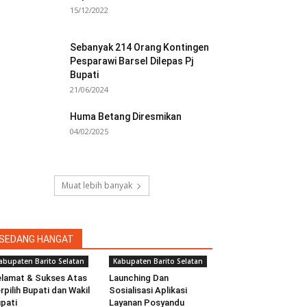
15/12/2022
Sebanyak 214 Orang Kontingen
Pesparawi Barsel Dilepas Pj
Bupati
21/06/2024
Huma Betang Diresmikan
04/02/2025
Muat lebih banyak
SEDANG HANGAT
abupaten Barito Selatan
Kabupaten Barito Selatan
lamat & Sukses Atas
Launching Dan
rpilih Bupati dan Wakil
Sosialisasi Aplikasi
pati
Layanan Posyandu