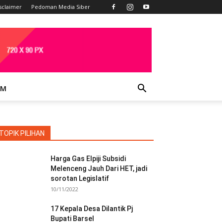
sclaimer
Pedoman Media Siber
IM
TOPIK PILIHAN
Harga Gas Elpiji Subsidi
Melenceng Jauh Dari HET, jadi
sorotan Legislatif
10/11/2022
17 Kepala Desa Dilantik Pj
Bupati Barsel