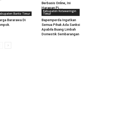
Berbasis Online, Ini
Harapan Pj....
Kabupaten Kotawaringin
abupaten Barito Timur
Timur
rga Bararawa Di
Bapemperda Ingatkan
ampok.
Semua Pihak Ada Sanksi
Apabila Buang Limbah
Domestik Sembarangan