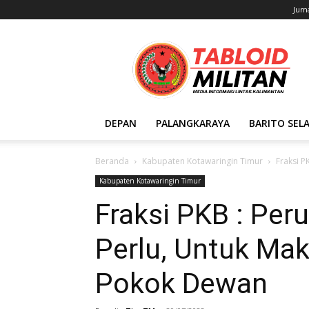
Juma
Tabloid
Militan
DEPAN
PALANGKARAYA
BARITO SEL
Beranda
Kabupaten Kotawaringin Timur
Fraksi 
Kabupaten Kotawaringin Timur
Fraksi PKB : Per
Perlu, Untuk Ma
Pokok Dewan