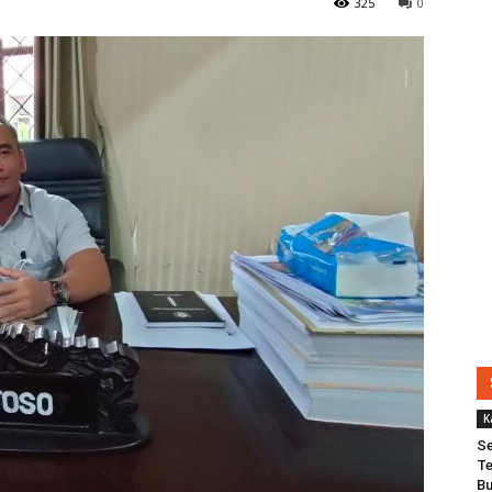
325
0
K
Se
Te
Bu