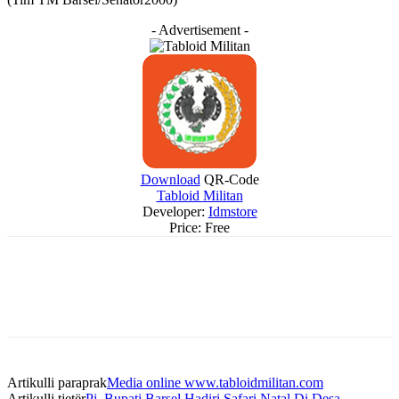
- Advertisement -
Download
QR-Code
Tabloid Militan
Developer:
Idmstore
Price:
Free
Artikulli paraprak
Media online www.tabloidmilitan.com
Artikulli tjetër
Pj. Bupati Barsel Hadiri Safari Natal Di Desa