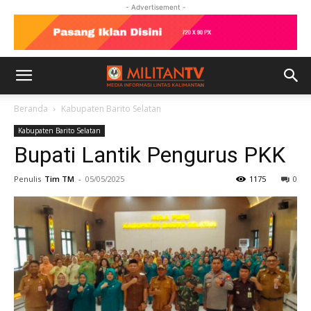
- Advertisement -
Beranda
Kabupaten Barito Selatan
Kabupaten Barito Selatan
Bupati Lantik Pengurus PKK
Penulis
Tim TM
-
05/05/2025
1175
0