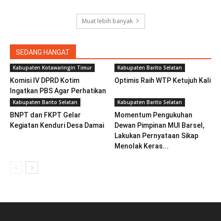
Muat lebih banyak
SEDANG HANGAT
Kabupaten Kotawaringin Timur
Kabupaten Barito Selatan
Komisi IV DPRD Kotim
Optimis Raih WTP Ketujuh Kali
Ingatkan PBS Agar Perhatikan
TKL Atau Diberi...
Kabupaten Barito Selatan
Kabupaten Barito Selatan
BNPT dan FKPT Gelar
Momentum Pengukuhan
Kegiatan Kenduri Desa Damai
Dewan Pimpinan MUI Barsel,
Lakukan Pernyataan Sikap
Menolak Keras...