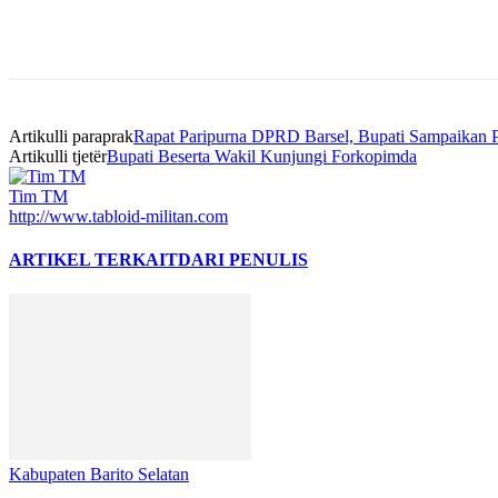
Bagikan
Artikulli paraprak
Rapat Paripurna DPRD Barsel, Bupati Sampaikan P
Artikulli tjetër
Bupati Beserta Wakil Kunjungi Forkopimda
Tim TM
http://www.tabloid-militan.com
ARTIKEL TERKAIT
DARI PENULIS
Kabupaten Barito Selatan