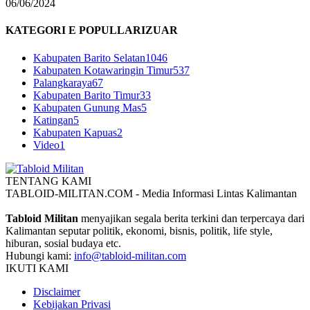
06/06/2024
KATEGORI E POPULLARIZUAR
Kabupaten Barito Selatan
1046
Kabupaten Kotawaringin Timur
537
Palangkaraya
67
Kabupaten Barito Timur
33
Kabupaten Gunung Mas
5
Katingan
5
Kabupaten Kapuas
2
Video
1
TENTANG KAMI
TABLOID-MILITAN.COM - Media Informasi Lintas Kalimantan
Tabloid Militan
menyajikan segala berita terkini dan terpercaya dari
Kalimantan seputar politik, ekonomi, bisnis, politik, life style,
hiburan, sosial budaya etc.
Hubungi kami:
info@tabloid-militan.com
IKUTI KAMI
Disclaimer
Kebijakan Privasi