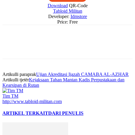
Download
QR-Code
Tabloid Militan
Developer:
Idmstore
Price:
Free
Artikulli paraprak
Ujian Akreditasi Ijazah CAMABA AL-AZHAR
Artikulli tjetër
Kejaksaan Tahan Mantan Kadis Perpustakaan dan
Kearsipan di Rutan
Tim TM
http://www.tabloid-militan.com
ARTIKEL TERKAIT
DARI PENULIS