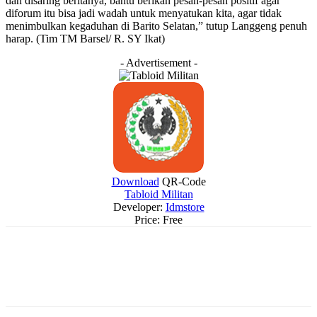
dan disaring beritanya, bantu berikan pesan-pesan positif agar
diforum itu bisa jadi wadah untuk menyatukan kita, agar tidak
menimbulkan kegaduhan di Barito Selatan,” tutup Langgeng penuh
harap. (Tim TM Barsel/ R. SY Ikat)
- Advertisement -
Download
QR-Code
Tabloid Militan
Developer:
Idmstore
Price:
Free