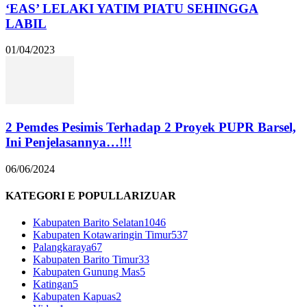
‘EAS’ LELAKI YATIM PIATU SEHINGGA
LABIL
01/04/2023
2 Pemdes Pesimis Terhadap 2 Proyek PUPR Barsel,
Ini Penjelasannya…!!!
06/06/2024
KATEGORI E POPULLARIZUAR
Kabupaten Barito Selatan
1046
Kabupaten Kotawaringin Timur
537
Palangkaraya
67
Kabupaten Barito Timur
33
Kabupaten Gunung Mas
5
Katingan
5
Kabupaten Kapuas
2