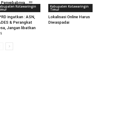
i Penyebabnya….!!!
abupaten Kotawaringin
Kabupaten Kotawaringin
imur
Timur
RD ingatkan : ASN,
Lokalisasi Online Harus
ADES & Perangkat
Diwaspadai
sa, Jangan libatkan
ri