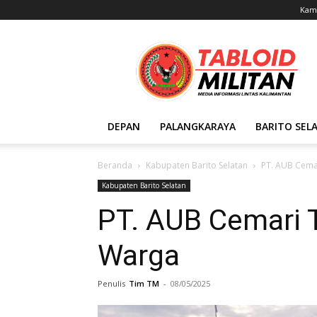
Kami
Tabloid
Militan
DEPAN
PALANGKARAYA
BARITO SEL
Beranda
Kabupaten Barito Selatan
PT. AUB Cema
Kabupaten Barito Selatan
PT. AUB Cemari 
Warga
Penulis
Tim TM
-
08/05/2025