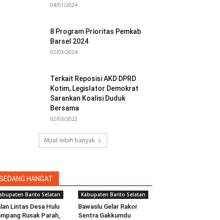
04/01/2024
8 Program Prioritas Pemkab
Barsel 2024
02/03/2024
Terkait Reposisi AKD DPRD
Kotim, Legislator Demokrat
Sarankan Koalisi Duduk
Bersama
02/03/2022
Muat lebih banyak
SEDANG HANGAT
abupaten Barito Selatan
Kabupaten Barito Selatan
lan Lintas Desa Hulu
Bawaslu Gelar Rakor
mpang Rusak Parah,
Sentra Gakkumdu