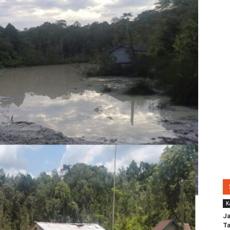
K
Ja
Ta