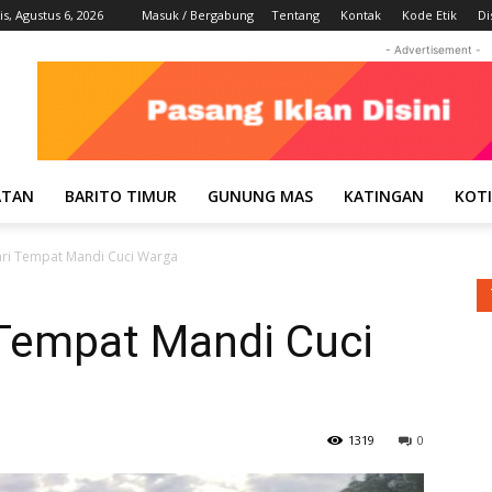
s, Agustus 6, 2026
Masuk / Bergabung
Tentang
Kontak
Kode Etik
Di
- Advertisement -
ATAN
BARITO TIMUR
GUNUNG MAS
KATINGAN
KOT
ri Tempat Mandi Cuci Warga
Tempat Mandi Cuci
1319
0