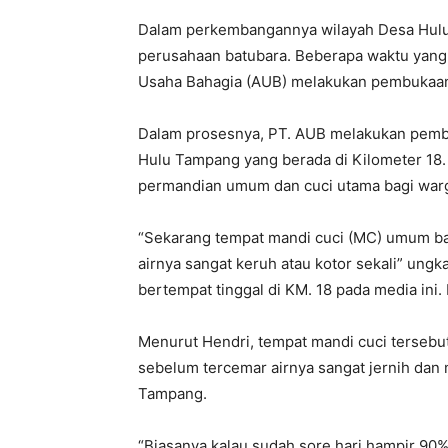
Dalam perkembangannya wilayah Desa Hulu T
perusahaan batubara. Beberapa waktu yang l
Usaha Bahagia (AUB) melakukan pembukaan 
Dalam prosesnya, PT. AUB melakukan pembu
Hulu Tampang yang berada di Kilometer 18. 
permandian umum dan cuci utama bagi warg
“Sekarang tempat mandi cuci (MC) umum bag
airnya sangat keruh atau kotor sekali” ung
bertempat tinggal di KM. 18 pada media ini.
Menurut Hendri, tempat mandi cuci terseb
sebelum tercemar airnya sangat jernih da
Tampang.
“Biasanya kalau sudah sore hari hampir 90%