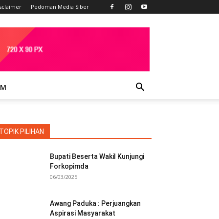
sclaimer
Pedoman Media Siber
IM
TOPIK PILIHAN
Bupati Beserta Wakil Kunjungi
Forkopimda
06/03/2025
Awang Paduka : Perjuangkan
Aspirasi Masyarakat