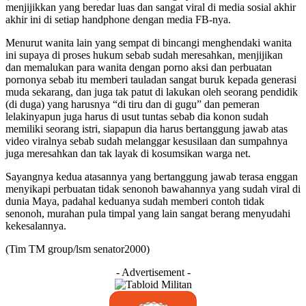
menjijikkan yang beredar luas dan sangat viral di media sosial akhir
akhir ini di setiap handphone dengan media FB-nya.
Menurut wanita lain yang sempat di bincangi menghendaki wanita
ini supaya di proses hukum sebab sudah meresahkan, menjijikan
dan memalukan para wanita dengan porno aksi dan perbuatan
pornonya sebab itu memberi tauladan sangat buruk kepada generasi
muda sekarang, dan juga tak patut di lakukan oleh seorang pendidik
(di duga) yang harusnya “di tiru dan di gugu” dan pemeran
lelakinyapun juga harus di usut tuntas sebab dia konon sudah
memiliki seorang istri, siapapun dia harus bertanggung jawab atas
video viralnya sebab sudah melanggar kesusilaan dan sumpahnya
juga meresahkan dan tak layak di kosumsikan warga net.
Sayangnya kedua atasannya yang bertanggung jawab terasa enggan
menyikapi perbuatan tidak senonoh bawahannya yang sudah viral di
dunia Maya, padahal keduanya sudah memberi contoh tidak
senonoh, murahan pula timpal yang lain sangat berang menyudahi
kekesalannya.
(Tim TM group/lsm senator2000)
- Advertisement -