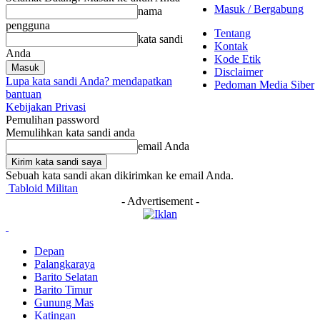
Masuk / Bergabung
nama
pengguna
Tentang
kata sandi
Kontak
Anda
Kode Etik
Disclaimer
Lupa kata sandi Anda? mendapatkan
Pedoman Media Siber
bantuan
Kebijakan Privasi
Pemulihan password
Memulihkan kata sandi anda
email Anda
Sebuah kata sandi akan dikirimkan ke email Anda.
Tabloid Militan
- Advertisement -
Depan
Palangkaraya
Barito Selatan
Barito Timur
Gunung Mas
Katingan