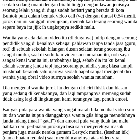
seolah sedang onani dengan birahi tinggi dengan lawan jenisnya
seorang lelaki yang di duga sudah beristri yang berada di kota
Buntok pula dalam bentuk video call (vc) dengan durasi 0,54 menit,
jorok dan ini sungguh menjijikan, memalukan terang seorang wanita
separu baya itu jijik ih ungkapnya sedikit malu.
Wanita yang ada dalam video itu (di duganya) mirip dengan seorang
pendidik yang di kenalnya sebagai pahlawan tanpa tanda jasa (guru,
red) di sebuah sekolah bilangan dusun selatan terang seorang ibu
sangat murka, saat di sodorkan video surr murahan itu, ooh saya
sangat kenal wanita ini, tambahnya lagi, sebab dia itu ku kenal
adalah seorang janda tapi juga seorang pendidik yang biasa tampil
muslimah beranak satu ujarnya seolah hapal sangat mengenal diri
wanita yang obral video surrnya seolah wanita murahan.
Dia mengenal wanita jorok itu dengan ciri ciri fhisik dan hiasan
yang sedang di kenakannya, dan lagi tampangnya memang sudah
tidak asing lagi di lingkungan kami terangnya lagi penuh emosi.
Banyak pula para wanita yang sangat marah bila melihat video surr
itu dan wanita itupun dianggabnya wanita gila hingga menuduhnya
janda miang (maaf “gatal”) dan amoral pula yang tidak tau malu
bahkan dari perbuatan juroknya bisa saja menyeretnya masuk
penjara juga masuk neraka gumam Lestyck murka, (lesehan itik)
(nama buatan redaksi) saat membincanginya atas video viral