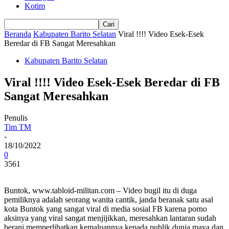
Kotim
Beranda
Kabupaten Barito Selatan
Viral !!!! Video Esek-Esek
Beredar di FB Sangat Meresahkan
Kabupaten Barito Selatan
Viral !!!! Video Esek-Esek Beredar di FB
Sangat Meresahkan
Penulis
Tim TM
-
18/10/2022
0
3561
Buntok, www.tabloid-militan.com – Video bugil itu di duga
pemiliknya adalah seorang wanita cantik, janda beranak satu asal
kota Buntok yang sangat viral di media sosial FB karena porno
aksinya yang viral sangat menjijikkan, meresahkan lantaran sudah
berani memperlihatkan kemaluannya kepada publik dunia maya dan