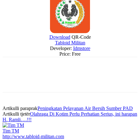
Download
QR-Code
Tabloid Militan
Developer:
Idmstore
Price:
Free
Artikulli paraprak
Peningkatan Pelayanan Air Bersih Sumber PAD
Artikulli tjetër
Olahraga Di Kotim Perlu Perhatian Serius, ini harapan
H. Ramli….!!!
Tim TM
http://www.tabloid-militan.com