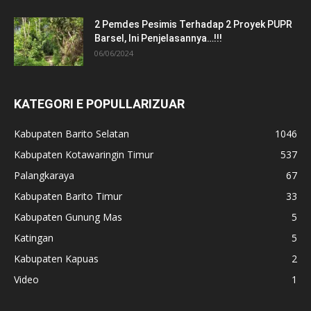
2 Pemdes Pesimis Terhadap 2 Proyek PUPR
Barsel, Ini Penjelasannya…!!!
06/06/2024
KATEGORI E POPULLARIZUAR
Kabupaten Barito Selatan
1046
Kabupaten Kotawaringin Timur
537
Palangkaraya
67
Kabupaten Barito Timur
33
Kabupaten Gunung Mas
5
Katingan
5
Kabupaten Kapuas
2
Video
1