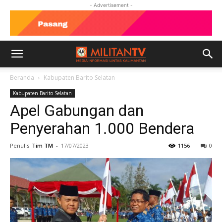
- Advertisement -
Beranda
Kabupaten Barito Selatan
Kabupaten Barito Selatan
Apel Gabungan dan
Penyerahan 1.000 Bendera
Penulis
Tim TM
-
17/07/2023
1156
0