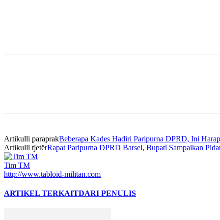
Bagikan
Artikulli paraprak
Beberapa Kades Hadiri Paripurna DPRD, Ini Hara
Artikulli tjetër
Rapat Paripurna DPRD Barsel, Bupati Sampaikan Pida
Tim TM
http://www.tabloid-militan.com
ARTIKEL TERKAIT
DARI PENULIS