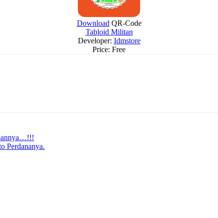
Download
QR-Code
Tabloid Militan
Developer:
Idmstore
Price:
Free
pannya…!!!
to Perdananya.