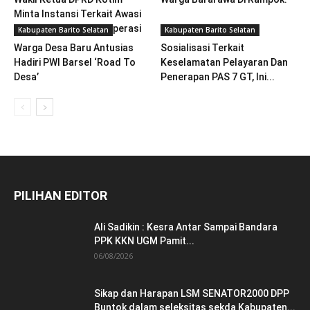
Minta Instansi Terkait Awasi
Rentenir Berkedok Koperasi
Kabupaten Barito Selatan
Kabupaten Barito Selatan
Warga Desa Baru Antusias
Sosialisasi Terkait
Hadiri PWI Barsel ‘Road To
Keselamatan Pelayaran Dan
Desa’
Penerapan PAS 7 GT, Ini...
PILIHAN EDITOR
Ali Sadikin : Kesra Antar Sampai Bandara
PPK KKN UGM Pamit...
06/08/2026
Sikap dan Harapan LSM SENATOR2000 DPP
Buntok dalam seleksitas sekda Kabupaten...