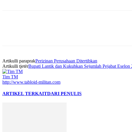
Bagikan
Artikulli paraprak
Perizinan Perusahaan Ditertibkan
Artikulli tjetër
Bupati Lantik dan Kukuhkan Sejumlah Pejabat Eselon 
Tim TM
http://www.tabloid-militan.com
ARTIKEL TERKAIT
DARI PENULIS