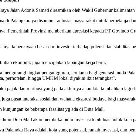
raya Jalan Adonis Samad diresmikan oleh Wakil Gubernur kalimantan
 di Palangkaraya disambut antusias masyarakat untuk berbelanja dan 
a, Pemerintah Provinsi memberikan apresiasi kepada PT Govindo Gr
nya kepercayaan besar dari investor terhadap potensi dan stabilitas
mbuhan ekonomi, juga menciptakan lapangan kerja baru.
a mengurangi tingkat pengangguran, terutama bagi generasi muda Pala
ta, perhotelan, hingga UMKM lokal diyakini ikut terangkat”.
ui pajak dan retribusi yang pada akhirnya akan kita kembalikan lagi 
i juga pusat interaksi sosial dan wahana ekspresi budaya bagi masyara
kunjungan ke beberapa fasalitas yg ada di Duta Mall.
adiran Duta Mall akan membuka pintu investasi lebih luas untuk kota p
hwa Palangka Raya adalah kota yang potensial, ramah investasi, dan p