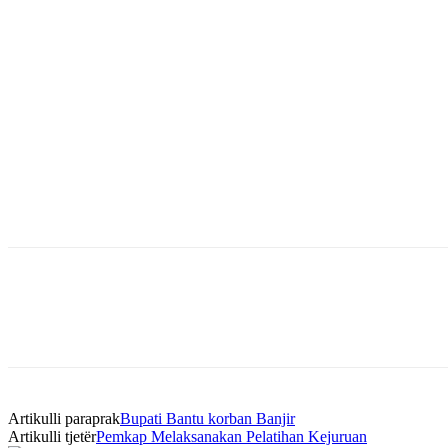
Bagikan
Artikulli paraprak
Bupati Bantu korban Banjir
Artikulli tjetër
Pemkap Melaksanakan Pelatihan Kejuruan