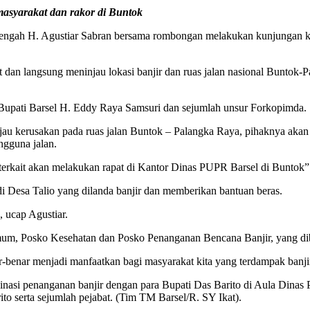
masyarakat dan rakor di Buntok
. Agustiar Sabran bersama rombongan melakukan kunjungan kerja 
t dan langsung meninjau lokasi banjir dan ruas jalan nasional Buntok
 Bupati Barsel H. Eddy Raya Samsuri dan sejumlah unsur Forkopimda.
au kerusakan pada ruas jalan Buntok – Palangka Raya, pihaknya akan 
ngguna jalan.
 terkait akan melakukan rapat di Kantor Dinas PUPR Barsel di Buntok”
di Desa Talio yang dilanda banjir dan memberikan bantuan beras.
 ucap Agustiar.
mum, Posko Kesehatan dan Posko Penanganan Bencana Banjir, yang di
-benar menjadi manfaatkan bagi masyarakat kita yang terdampak banji
inasi penanganan banjir dengan para Bupati Das Barito di Aula Dinas 
o serta sejumlah pejabat. (Tim TM Barsel/R. SY Ikat).