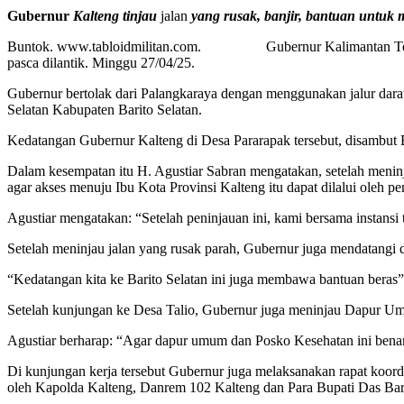
Gubernur
Kalteng tinjau
jalan
yang rusak, banjir, bantuan untuk 
Buntok. www.tabloidmilitan.com. Gubernur Kalimantan Tengah H
pasca dilantik. Minggu 27/04/25.
Gubernur bertolak dari Palangkaraya dengan menggunakan jalur dara
Selatan Kabupaten Barito Selatan.
Kedatangan Gubernur Kalteng di Desa Pararapak tersebut, disambut
Dalam kesempatan itu H. Agustiar Sabran mengatakan, setelah meninj
agar akses menuju Ibu Kota Provinsi Kalteng itu dapat dilalui oleh pe
Agustiar mengatakan: “Setelah peninjauan ini, kami bersama instansi
Setelah meninjau jalan yang rusak parah, Gubernur juga mendatangi 
“Kedatangan kita ke Barito Selatan ini juga membawa bantuan beras”,
Setelah kunjungan ke Desa Talio, Gubernur juga meninjau Dapur U
Agustiar berharap: “Agar dapur umum dan Posko Kesehatan ini benar
Di kunjungan kerja tersebut Gubernur juga melaksanakan rapat koord
oleh Kapolda Kalteng, Danrem 102 Kalteng dan Para Bupati Das Barit