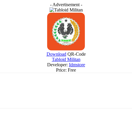
- Advertisement -
Download
QR-Code
Tabloid Militan
Developer:
Idmstore
Price:
Free