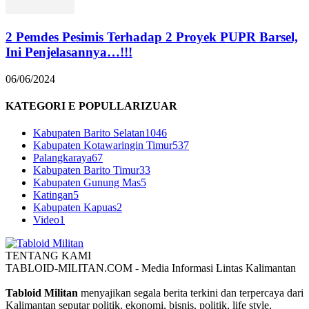
2 Pemdes Pesimis Terhadap 2 Proyek PUPR Barsel,
Ini Penjelasannya…!!!
06/06/2024
KATEGORI E POPULLARIZUAR
Kabupaten Barito Selatan
1046
Kabupaten Kotawaringin Timur
537
Palangkaraya
67
Kabupaten Barito Timur
33
Kabupaten Gunung Mas
5
Katingan
5
Kabupaten Kapuas
2
Video
1
TENTANG KAMI
TABLOID-MILITAN.COM - Media Informasi Lintas Kalimantan
Tabloid Militan
menyajikan segala berita terkini dan terpercaya dari
Kalimantan seputar politik, ekonomi, bisnis, politik, life style,