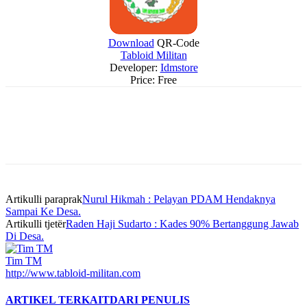
Download
QR-Code
Tabloid Militan
Developer:
Idmstore
Price:
Free
Artikulli paraprak
Nurul Hikmah : Pelayan PDAM Hendaknya
Sampai Ke Desa.
Artikulli tjetër
Raden Haji Sudarto : Kades 90% Bertanggung Jawab
Di Desa.
Tim TM
http://www.tabloid-militan.com
ARTIKEL TERKAIT
DARI PENULIS