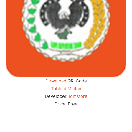
Download
QR-Code
Tabloid Militan
Developer:
Idmstore
Price:
Free