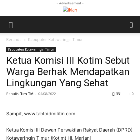
- Advertisement -
Beranda
Kabupaten Kotawaringin Timur
Kabupaten Kotawaringin Timur
Ketua Komisi III Kotim Sebut
Warga Berhak Mendapatkan
Lingkungan Yang Sehat
Penulis
Tim TM
-
04/08/2022
331
0
Sampit, www.tabloidmilitin.com
Ketua Komisi III Dewan Perwakilan Rakyat Daerah (DPRD)
Kotawaringin Timur (Kotim) Hj. Mariani