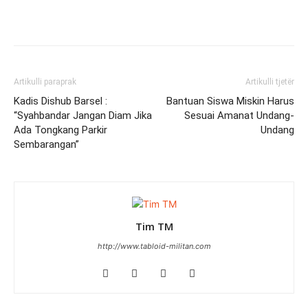
Artikulli paraprak
Artikulli tjetër
Kadis Dishub Barsel :
Bantuan Siswa Miskin Harus
“Syahbandar Jangan Diam Jika
Sesuai Amanat Undang-
Ada Tongkang Parkir
Undang
Sembarangan”
Tim TM
http://www.tabloid-militan.com