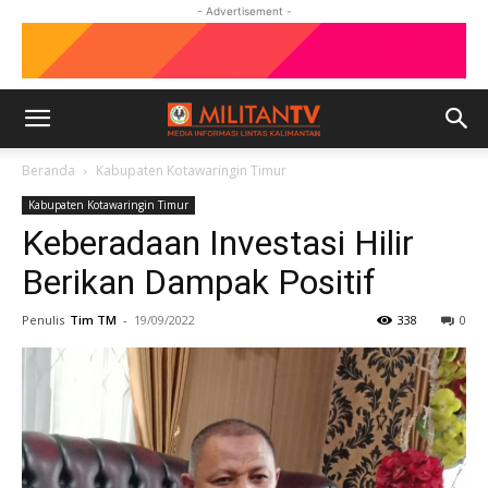
- Advertisement -
Beranda
Kabupaten Kotawaringin Timur
Kabupaten Kotawaringin Timur
Keberadaan Investasi Hilir
Berikan Dampak Positif
Penulis
Tim TM
-
19/09/2022
338
0