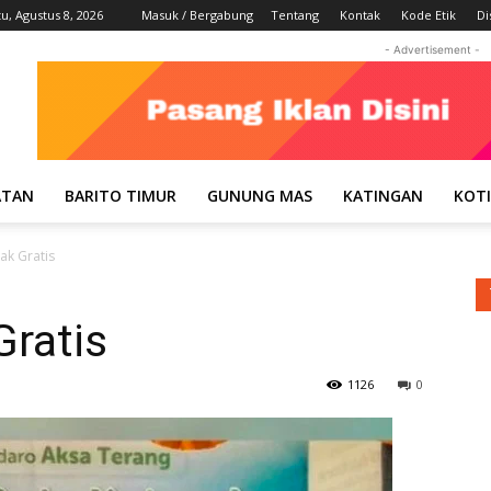
u, Agustus 8, 2026
Masuk / Bergabung
Tentang
Kontak
Kode Etik
Di
- Advertisement -
ATAN
BARITO TIMUR
GUNUNG MAS
KATINGAN
KOT
ak Gratis
Gratis
1126
0