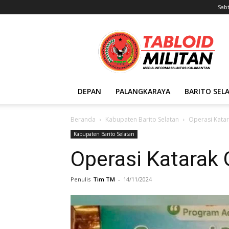
Sabt
Tabloid
Militan
DEPAN
PALANGKARAYA
BARITO SEL
Beranda
Kabupaten Barito Selatan
Operasi Katar
Kabupaten Barito Selatan
Operasi Katarak 
Penulis
Tim TM
-
14/11/2024