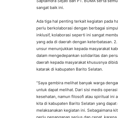
Saptaindra Sejati dan PT. BUMA serta semua
sangat baik ini.
Ada tiga hal penting terkait kegiatan pada har
perlu berkolaborasi dengan berbagai simpu
inklusif, kolaborasi seperti ini sangat me
yang ada di daerah dengan keterbatasan. 2.
unsur menunjukkan kepada masyarakat kabu
dalam mengedepankan solidaritas dan pers
daerah kepada masyarakat khususnya dibi
katarak di kabupaten Barito Selatan.
“Saya gembira melihat banyak warga denga
untuk dapat melihat. Dari sisi medis operasi
kesehatan, namun filosofi atau spiritual in
kita di kabupaten Barito Selatan yang dapat
melaksanakan kegiatan ini. Sebagaimana kit
perlu penanganan serius dan cepat, karena 