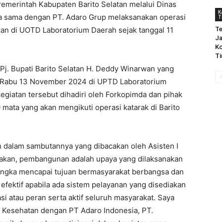
intah Kabupaten Barito Selatan melalui Dinas
K
ja sama dengan PT. Adaro Grup melaksanakan operasi
T
akan di UOTD Laboratorium Daerah sejak tanggal 11
Te
Ja
Ko
Ti
 Pj. Bupati Barito Selatan H. Deddy Winarwan yang
an, Rabu 13 November 2024 di UPTD Laboratorium
giatan tersebut dihadiri oleh Forkopimda dan pihak
 mata yang akan mengikuti operasi katarak di Barito
n dalam sambutannya yang dibacakan oleh Asisten I
takan, pembangunan adalah upaya yang dilaksanakan
gka mencapai tujuan bermasyarakat berbangsa dan
fektif apabila ada sistem pelayanan yang disediakan
si atau peran serta aktif seluruh masyarakat. Saya
 Kesehatan dengan PT Adaro Indonesia, PT.