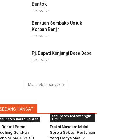
Buntok.
01/06/2023
Bantuan Sembako Untuk
Korban Banjir
03/05/2025
Pj. Bupati Kunjungi Desa Babai
07/09/2023
Muat lebih banyak
SEDANG HANGAT
Kabupaten Kotawaringin
abupaten Barito Selatan
Timur
. Bupati Barsel
Fraksi Nasdem Mulai
uching Gerakan
Soroti Sektor Pertanian
ansisi PAUD ke SD
Yang Hanya Masuk