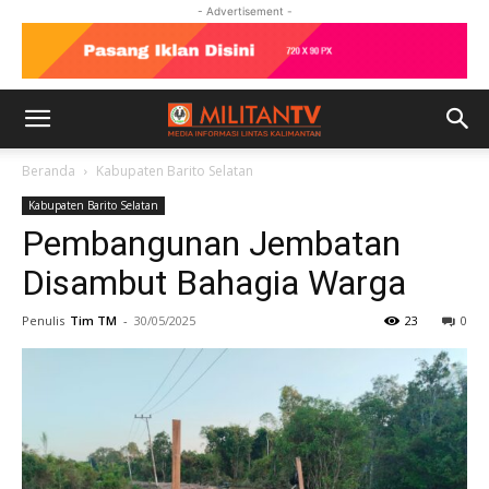
- Advertisement -
Beranda
Kabupaten Barito Selatan
Kabupaten Barito Selatan
Pembangunan Jembatan
Disambut Bahagia Warga
Penulis
Tim TM
-
30/05/2025
23
0