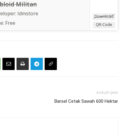
bloid Militan
eloper:
Idmstore
Download
ce:
Free
QR-Code
Artikulli tjetër
Barsel Cetak Sawah 600 Hektar