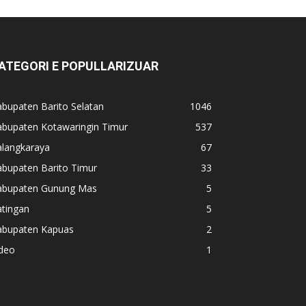
ATEGORI E POPULLARIZUAR
bupaten Barito Selatan
1046
abupaten Kotawaringin Timur
537
alangkaraya
67
abupaten Barito Timur
33
abupaten Gunung Mas
5
atingan
5
abupaten Kapuas
2
ideo
1