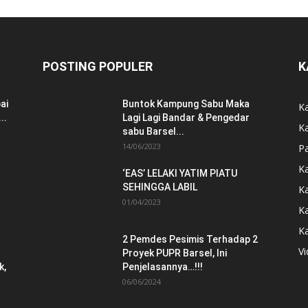
POSTING POPULER
K
ai
Buntok Kampung Sabu Maka
Ka
..
Lagi Lagi Bandar & Pengedar
K
sabu Barsel...
14/06/2023
P
K
‘EAS’ LELAKI YATIM PIATU
SEHINGGA LABIL
K
01/04/2023
K
K
2 Pemdes Pesimis Terhadap 2
V
Proyek PUPR Barsel, Ini
k,
Penjelasannya…!!!
06/06/2024