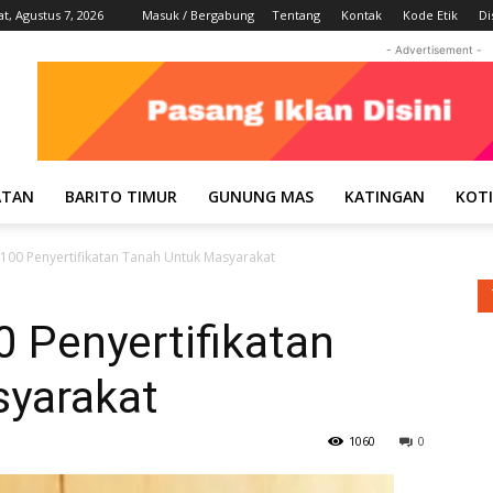
t, Agustus 7, 2026
Masuk / Bergabung
Tentang
Kontak
Kode Etik
Di
- Advertisement -
ATAN
BARITO TIMUR
GUNUNG MAS
KATINGAN
KOT
100 Penyertifikatan Tanah Untuk Masyarakat
 Penyertifikatan
yarakat
1060
0