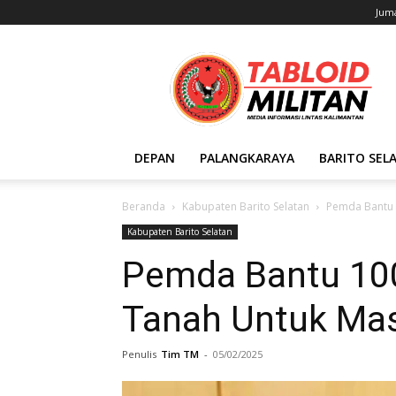
Juma
Tabloid
Militan
DEPAN
PALANGKARAYA
BARITO SEL
Beranda
Kabupaten Barito Selatan
Pemda Bantu 
Kabupaten Barito Selatan
Pemda Bantu 100
Tanah Untuk Mas
Penulis
Tim TM
-
05/02/2025