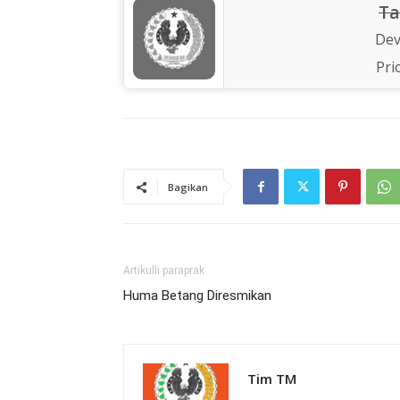
Ta
Dev
Pri
Bagikan
Artikulli paraprak
Huma Betang Diresmikan
Tim TM