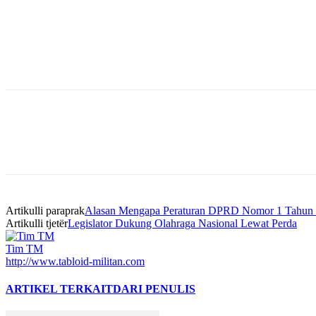
Bagikan
Artikulli paraprak
Alasan Mengapa Peraturan DPRD Nomor 1 Tahun 
Artikulli tjetër
Legislator Dukung Olahraga Nasional Lewat Perda
Tim TM
http://www.tabloid-militan.com
ARTIKEL TERKAIT
DARI PENULIS