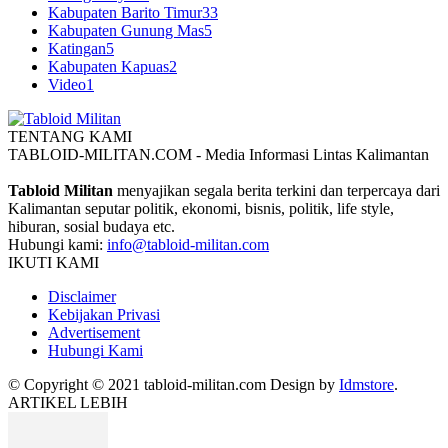
Kabupaten Barito Timur
33
Kabupaten Gunung Mas
5
Katingan
5
Kabupaten Kapuas
2
Video
1
TENTANG KAMI
TABLOID-MILITAN.COM - Media Informasi Lintas Kalimantan
Tabloid Militan
menyajikan segala berita terkini dan terpercaya dari
Kalimantan seputar politik, ekonomi, bisnis, politik, life style,
hiburan, sosial budaya etc.
Hubungi kami:
info@tabloid-militan.com
IKUTI KAMI
Disclaimer
Kebijakan Privasi
Advertisement
Hubungi Kami
© Copyright © 2021 tabloid-militan.com Design by
Idmstore
.
ARTIKEL LEBIH