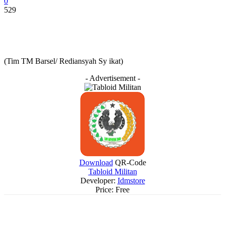
0
529
(Tim TM Barsel/ Rediansyah Sy ikat)
- Advertisement -
Download
QR-Code
Tabloid Militan
Developer:
Idmstore
Price:
Free