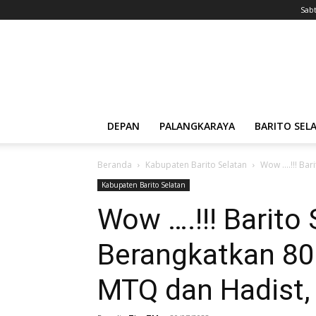
Sabt
Tabloid
Militan
DEPAN
PALANGKARAYA
BARITO SEL
Beranda
Kabupaten Barito Selatan
Wow ….!!! Bar
Kabupaten Barito Selatan
Wow ….!!! Barito
Berangkatkan 80
MTQ dan Hadist, 