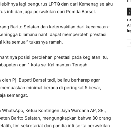
Di
elebihnya lagi pengurus LPTQ dan dari Kemenag selaku
K
rus inti dan juga perwakilan dari Pemda Barsel.
T
Ce
An
orang Barito Selatan dan keterwakilan dari kecamatan-
In
 sehingga bilamana nanti dapat memperoleh prestasi
 kita semua,” tukasnya ramah.
nantinya posisi perolehan prestasi pada kegiatan itu,
kabupaten dan 1 kota se-Kalimantan Tengah.
leh Pj. Bupati Barsel tadi, beliau berharap agar
 memuaskan minimal berada di peringkat 5 besar,
baja semangat.
n WhatsApp, Ketua Kontingen Jaya Wardana AP, SE.,
aten Barito Selatan, mengungkapkan bahwa 80 orang
atih, tim sekretariat dan panitia inti serta perwakilan