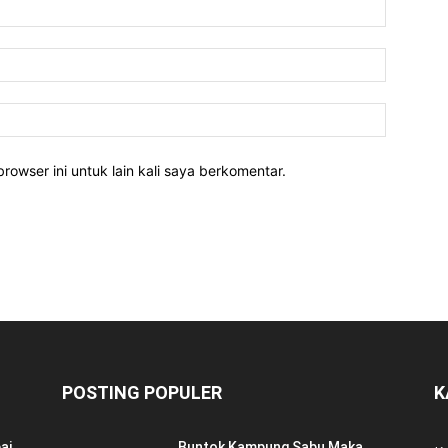
rowser ini untuk lain kali saya berkomentar.
POSTING POPULER
K
ai
Buntok Kampung Sabu Maka