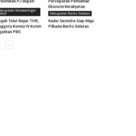
resmikan PJ Bupati
Percepatan Pemulihan
Ekonomi Kerakyatan
abupaten Kotawaringin
imur
Kabupaten Barito Selatan
gah Telat Bayar THR,
Kader Gerindra Siap Maju
ggota Komisi IV Kotim
Pilkada Barito Selatan
gatkan PBS