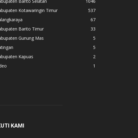
bupaten Barito Selatan
1046
abupaten Kotawaringin Timur
537
alangkaraya
67
abupaten Barito Timur
33
abupaten Gunung Mas
5
atingan
5
abupaten Kapuas
2
ideo
1
KUTI KAMI