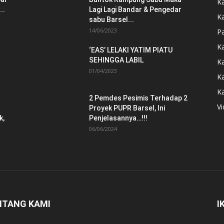
Ka
..
Lagi Lagi Bandar & Pengedar
K
sabu Barsel...
14/06/2023
P
K
‘EAS’ LELAKI YATIM PIATU
SEHINGGA LABIL
K
01/04/2023
K
K
2 Pemdes Pesimis Terhadap 2
V
Proyek PUPR Barsel, Ini
k,
Penjelasannya…!!!
06/06/2024
NTANG KAMI
I