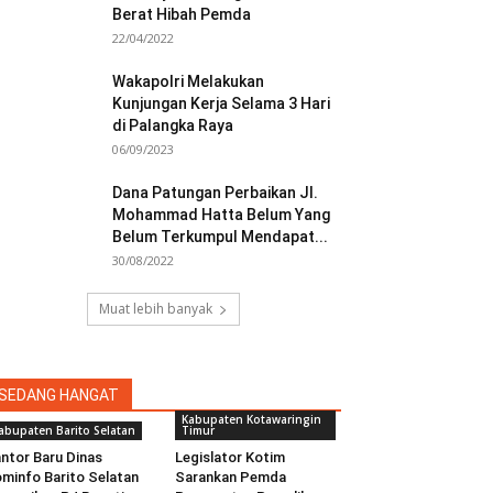
Berat Hibah Pemda
22/04/2022
Wakapolri Melakukan
Kunjungan Kerja Selama 3 Hari
di Palangka Raya
06/09/2023
Dana Patungan Perbaikan Jl.
Mohammad Hatta Belum Yang
Belum Terkumpul Mendapat...
30/08/2022
Muat lebih banyak
SEDANG HANGAT
Kabupaten Kotawaringin
abupaten Barito Selatan
Timur
ntor Baru Dinas
Legislator Kotim
minfo Barito Selatan
Sarankan Pemda