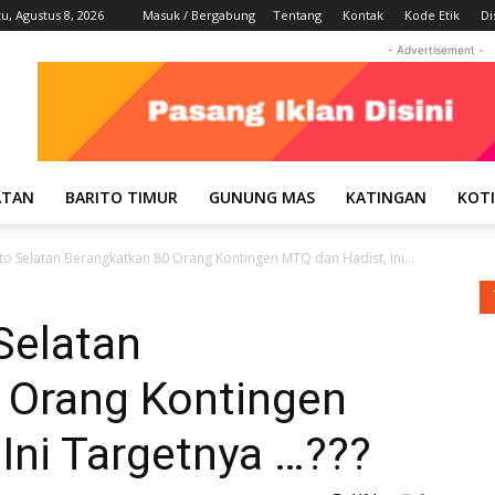
u, Agustus 8, 2026
Masuk / Bergabung
Tentang
Kontak
Kode Etik
Di
- Advertisement -
ATAN
BARITO TIMUR
GUNUNG MAS
KATINGAN
KOT
ito Selatan Berangkatkan 80 Orang Kontingen MTQ dan Hadist, Ini...
 Selatan
 Orang Kontingen
Ini Targetnya …???