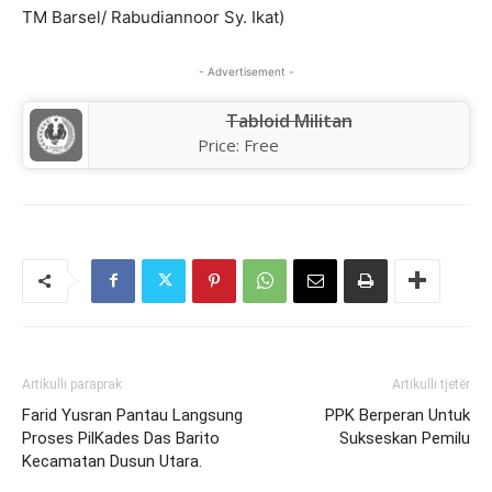
TM Barsel/ Rabudiannoor Sy. Ikat)
- Advertisement -
Tabloid Militan
Price:
Free
Artikulli paraprak
Artikulli tjetër
Farid Yusran Pantau Langsung
PPK Berperan Untuk
Proses PilKades Das Barito
Sukseskan Pemilu
Kecamatan Dusun Utara.