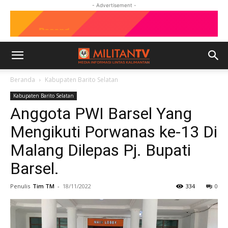
- Advertisement -
Beranda
Kabupaten Barito Selatan
Kabupaten Barito Selatan
Anggota PWI Barsel Yang
Mengikuti Porwanas ke-13 Di
Malang Dilepas Pj. Bupati
Barsel.
Penulis
Tim TM
-
18/11/2022
334
0