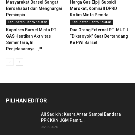
Masyarakat Barsel Sangat
Harga Gas Elpiji Subsidi
Bersahabat dan Menghargai
Meroket, Komisi II DPRD
Pemimpin
Kotim Minta Pemda...
Kabupaten Barito Selatan
Kabupaten Barito Selatan
Kapolres Barsel Minta PT.
Dua Orang External PT. MUTU
GAS Hentikan Aktivitas
“Dikeroyok” Saat Bertandang
Sementara, Ini
Ke PWI Barsel
Penjelasannya…,!!!
PILIHAN EDITOR
Ali Sadikin : Kesra Antar Sampai Bandara
PPK KKN UGM Pamit...
06/08/2026