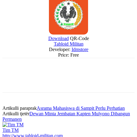
Download
QR-Code
Tabloid Militan
Developer:
Idmstore
Price:
Free
Artikulli paraprak
Asrama Mahasiswa di Sampit Perlu Perhatian
Artikulli tjetër
Dewan Minta Jembatan Kapten Mulyono Dibangun
Permanen
Tim TM
http://www.tabloid-militan.com