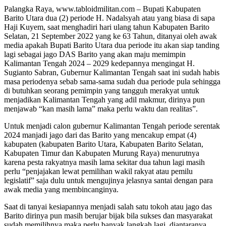
Palangka Raya, www.tabloidmilitan.com – Bupati Kabupaten
Barito Utara dua (2) periode H. Nadalsyah atau yang biasa di sapa
Haji Kuyem, saat menghadiri hari ulang tahun Kabupaten Barito
Selatan, 21 September 2022 yang ke 63 Tahun, ditanyai oleh awak
media apakah Bupati Barito Utara dua periode itu akan siap tanding
lagi sebagai jago DAS Barito yang akan maju memimpin
Kalimantan Tengah 2024 – 2029 kedepannya mengingat H.
Sugianto Sabran, Gubernur Kalimantan Tengah saat ini sudah habis
masa periodenya sebab sama-sama sudah dua periode pula sehingga
di butuhkan seorang pemimpin yang tangguh merakyat untuk
menjadikan Kalimantan Tengah yang adil makmur, dirinya pun
menjawab “kan masih lama” maka perlu waktu dan realitas”.
Untuk menjadi calon gubernur Kalimantan Tengah periode serentak
2024 manjadi jago dari das Barito yang mencakup empat (4)
kabupaten (kabupaten Barito Utara, Kabupaten Barito Selatan,
Kabupaten Timur dan Kabupaten Murung Raya) menurutnya
karena pesta rakyatnya masih lama sekitar dua tahun lagi masih
perlu “penjajakan lewat pemilihan wakil rakyat atau pemilu
legislatif” saja dulu untuk mengujinya jelasnya santai dengan para
awak media yang membincanginya.
Saat di tanyai kesiapannya menjadi salah satu tokoh atau jago das
Barito dirinya pun masih berujar bijak bila sukses dan masyarakat
sudah memilihnya maka perlu banyak langkah lagi, diantaranya