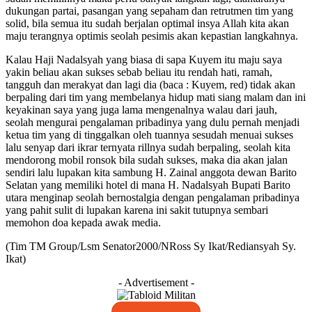
dukungan partai, pasangan yang sepaham dan retrutmen tim yang
solid, bila semua itu sudah berjalan optimal insya Allah kita akan
maju terangnya optimis seolah pesimis akan kepastian langkahnya.
Kalau Haji Nadalsyah yang biasa di sapa Kuyem itu maju saya
yakin beliau akan sukses sebab beliau itu rendah hati, ramah,
tangguh dan merakyat dan lagi dia (baca : Kuyem, red) tidak akan
berpaling dari tim yang membelanya hidup mati siang malam dan ini
keyakinan saya yang juga lama mengenalnya walau dari jauh,
seolah mengurai pengalaman pribadinya yang dulu pernah menjadi
ketua tim yang di tinggalkan oleh tuannya sesudah menuai sukses
lalu senyap dari ikrar ternyata rillnya sudah berpaling, seolah kita
mendorong mobil ronsok bila sudah sukses, maka dia akan jalan
sendiri lalu lupakan kita sambung H. Zainal anggota dewan Barito
Selatan yang memiliki hotel di mana H. Nadalsyah Bupati Barito
utara menginap seolah bernostalgia dengan pengalaman pribadinya
yang pahit sulit di lupakan karena ini sakit tutupnya sembari
memohon doa kepada awak media.
(Tim TM Group/Lsm Senator2000/NRoss Sy Ikat/Rediansyah Sy.
Ikat)
- Advertisement -