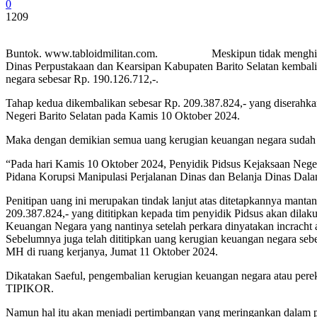
0
1209
Buntok. www.tabloidmilitan.com. Meskipun tidak menghilangkan 
Dinas Perpustakaan dan Kearsipan Kabupaten Barito Selatan kembal
negara sebesar Rp. 190.126.712,-.
Tahap kedua dikembalikan sebesar Rp. 209.387.824,- yang diserahka
Negeri Barito Selatan pada Kamis 10 Oktober 2024.
Maka dengan demikian semua uang kerugian keuangan negara sudah 
“Pada hari Kamis 10 Oktober 2024, Penyidik Pidsus Kejaksaan Nege
Pidana Korupsi Manipulasi Perjalanan Dinas dan Belanja Dinas Dal
Penitipan uang ini merupakan tindak lanjut atas ditetapkannya mant
209.387.824,- yang dititipkan kepada tim penyidik Pidsus akan dila
Keuangan Negara yang nantinya setelah perkara dinyatakan incracht
Sebelumnya juga telah dititipkan uang kerugian keuangan negara sebe
MH di ruang kerjanya, Jumat 11 Oktober 2024.
Dikatakan Saeful, pengembalian kerugian keuangan negara atau 
TIPIKOR.
Namun hal itu akan menjadi pertimbangan yang meringankan dalam pe