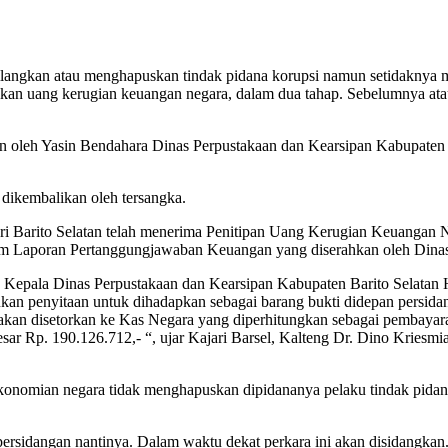
atau menghapuskan tindak pidana korupsi namun setidaknya merin
ikan uang kerugian keuangan negara, dalam dua tahap. Sebelumnya at
n oleh Yasin Bendahara Dinas Perpustakaan dan Kearsipan Kabupaten Ba
dikembalikan oleh tersangka.
ri Barito Selatan telah menerima Penitipan Uang Kerugian Keuangan 
am Laporan Pertanggungjawaban Keuangan yang diserahkan oleh Dinas
an Kepala Dinas Perpustakaan dan Kearsipan Kabupaten Barito Selatan 
kukan penyitaan untuk dihadapkan sebagai barang bukti didepan persi
 akan disetorkan ke Kas Negara yang diperhitungkan sebagai pembaya
sar Rp. 190.126.712,- “, ujar Kajari Barsel, Kalteng Dr. Dino Kriesmi
perekonomian negara tidak menghapuskan dipidananya pelaku tind
rsidangan nantinya. Dalam waktu dekat perkara ini akan disidangkan