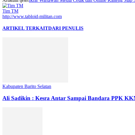
Artikulli tjetër
Ikrar Wartawan Media Cetak dan Online Kalteng Siap 
Tim TM
http://www.tabloid-militan.com
ARTIKEL TERKAIT
DARI PENULIS
Kabupaten Barito Selatan
Ali Sadikin : Kesra Antar Sampai Bandara PPK K