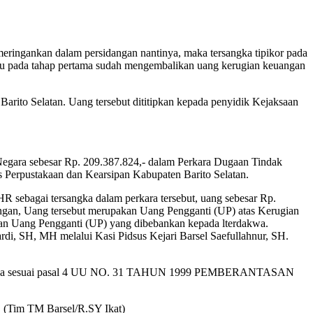
gankan dalam persidangan nantinya, maka tersangka tipikor pada
au pada tahap pertama sudah mengembalikan uang kerugian keuangan
rito Selatan. Uang tersebut dititipkan kepada penyidik Kejaksaan
Negara sebesar Rp. 209.387.824,- dalam Perkara Dugaan Tindak
 Perpustakaan dan Kearsipan Kabupaten Barito Selatan.
HR sebagai tersangka dalam perkara tersebut, uang sebesar Rp.
dangan, Uang tersebut merupakan Uang Pengganti (UP) atas Kerugian
ran Uang Pengganti (UP) yang dibebankan kepada lterdakwa.
ardi, SH, MH melalui Kasi Pidsus Kejari Barsel Saefullahnur, SH.
ak pidana sesuai pasal 4 UU NO. 31 TAHUN 1999 PEMBERANTASAN
. (Tim TM Barsel/R.SY Ikat)