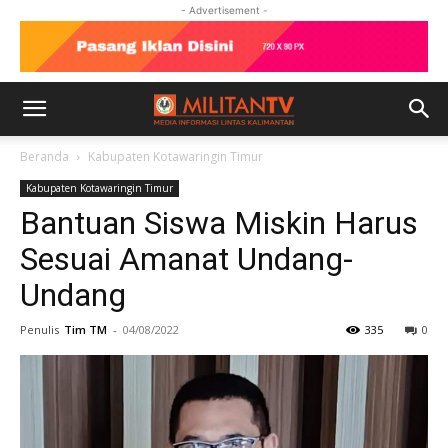
- Advertisement -
Beranda
Kabupaten Kotawaringin Timur
Kabupaten Kotawaringin Timur
Bantuan Siswa Miskin Harus
Sesuai Amanat Undang-
Undang
Penulis
Tim TM
-
04/08/2022
335
0