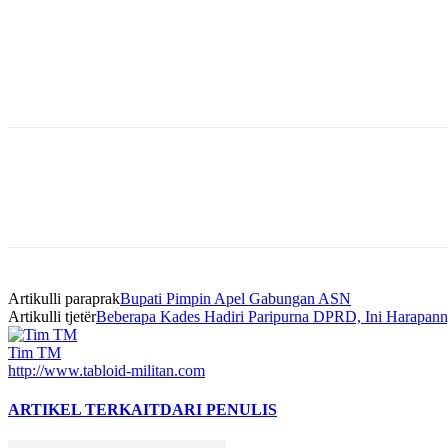
Bagikan
Artikulli paraprak
Bupati Pimpin Apel Gabungan ASN
Artikulli tjetër
Beberapa Kades Hadiri Paripurna DPRD, Ini Harapan
Tim TM
http://www.tabloid-militan.com
ARTIKEL TERKAIT
DARI PENULIS