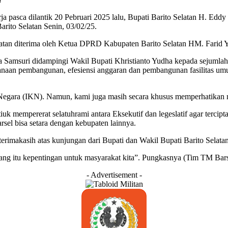
dilantik 20 Pebruari 2025 lalu, Bupati Barito Selatan H. Eddy Ra
ito Selatan Senin, 03/02/25.
an diterima oleh Ketua DPRD Kabupaten Barito Selatan HM. Farid Yu
Samsuri didampingi Wakil Bupati Khristianto Yudha kepada sejumlah
naan pembangunan, efesiensi anggaran dan pembangunan fasilitas um
 Negara (IKN). Namun, kami juga masih secara khusus memperhatikan ma
k mempererat selatuhrami antara Eksekutif dan legeslatif agar terc
sel bisa setara dengan kebupaten lainnya.
rimakasih atas kunjungan dari Bupati dan Wakil Bupati Barito Selat
ng itu kepentingan untuk masyarakat kita”. Pungkasnya (Tim TM Barse
- Advertisement -