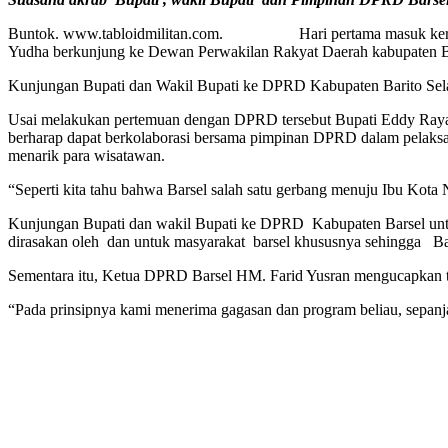
Buntok. www.tabloidmilitan.com. Hari pertama masuk kerja pasca 
Yudha berkunjung ke Dewan Perwakilan Rakyat Daerah kabupaten Bar
Kunjungan Bupati dan Wakil Bupati ke DPRD Kabupaten Barito Selat
Usai melakukan pertemuan dengan DPRD tersebut Bupati Eddy Raya 
berharap dapat berkolaborasi bersama pimpinan DPRD dalam pelaksa
menarik para wisatawan.
“Seperti kita tahu bahwa Barsel salah satu gerbang menuju Ibu Kota
Kunjungan Bupati dan wakil Bupati ke DPRD Kabupaten Barsel untiu
dirasakan oleh dan untuk masyarakat barsel khususnya sehingga Bar
Sementara itu, Ketua DPRD Barsel HM. Farid Yusran mengucapkan te
“Pada prinsipnya kami menerima gagasan dan program beliau, sepanja