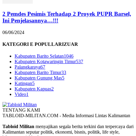
2 Pemdes Pesimis Terhadap 2 Proyek PUPR Barsel,
Ini Penjelasannya…!!!
06/06/2024
KATEGORI E POPULLARIZUAR
Kabupaten Barito Selatan
1046
Kabupaten Kotawaringin Timur
537
Palangkaraya
67
Kabupaten Barito Timur
33
Kabupaten Gunung Mas
5
Katingan
5
Kabupaten Kapuas
2
Video
1
TENTANG KAMI
TABLOID-MILITAN.COM - Media Informasi Lintas Kalimantan
Tabloid Militan
menyajikan segala berita terkini dan terpercaya dari
Kalimantan seputar politik, ekonomi, bisnis, politik, life style,