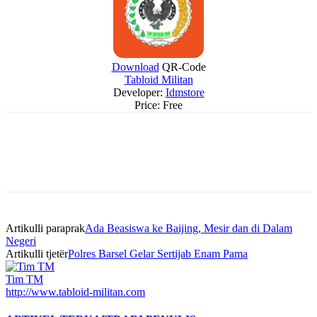
Download
QR-Code
Tabloid Militan
Developer:
Idmstore
Price:
Free
Artikulli paraprak
Ada Beasiswa ke Baijing, Mesir dan di Dalam
Negeri
Artikulli tjetër
Polres Barsel Gelar Sertijab Enam Pama
Tim TM
http://www.tabloid-militan.com