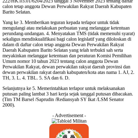
222/HK.03.01/6204/2023 tanggal 3 November 2023 tentang daftar
calon tetap anggota Dewan Perwakilan Rakyat Daerah Kabupaten
Barito Selatan.
Yang ke 3. Memberikan teguran kepada terlapor untuk tidak
mengulangi atau melakukan perbuatan yang melanggar ketentuan
perundang-undangan. 4. Menyatakan TMS (tidak memenuhi syarat)
sekaligus mendiskualifikasi bagi calon legislatif yang diloloskan di
dalam di daftar calon tetap anggota Dewan Perwakilan Rakyat
Daerah Kabupaten Barito Selatan yang telah terbukti sah serta
meyakinkan melanggar ketentuan dan peraturan Komisi Pemilihan
Umum nomor 10 tahun 2023 tentang calon anggota Dewan
Perwakilan Rakyat, dewan perwakilan rakyat daerah provinsi dan
dewan perwakilan rakyat daerah kabupaten/kota atas nama 1. AJ, 2.
TH, 3. L. 4. TBL. 5. SA dan 6. D.
Selanjutnya ke 5. Memerintahkan terlapor untuk melaksanakan
putusan paling lambat 3 hari kerja sejak tanggal putusan dibacakan.
(Tim TM Barsel /Saprudin /Rediansyah SY Ikat /LSM Senator
2000).
- Advertisement -