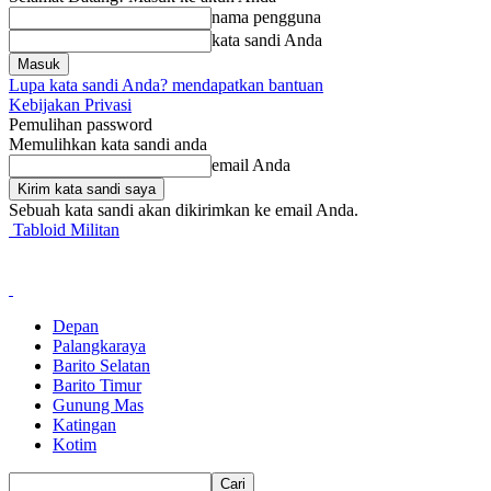
nama pengguna
kata sandi Anda
Lupa kata sandi Anda? mendapatkan bantuan
Kebijakan Privasi
Pemulihan password
Memulihkan kata sandi anda
email Anda
Sebuah kata sandi akan dikirimkan ke email Anda.
Tabloid Militan
Depan
Palangkaraya
Barito Selatan
Barito Timur
Gunung Mas
Katingan
Kotim