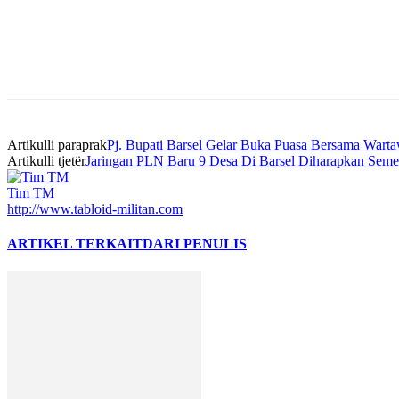
Bagikan
Artikulli paraprak
Pj. Bupati Barsel Gelar Buka Puasa Bersama Wart
Artikulli tjetër
Jaringan PLN Baru 9 Desa Di Barsel Diharapkan Semes
Tim TM
http://www.tabloid-militan.com
ARTIKEL TERKAIT
DARI PENULIS