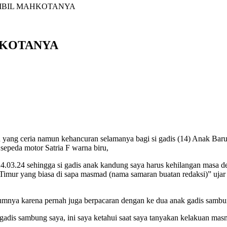
 AMBIL MAHKOTANYA
AHKOTANYA
mun kehancuran selamanya bagi si gadis (14) Anak Baru Gede (
 sepeda motor Satria F warna biru,
24.03.24 sehingga si gadis anak kandung saya harus kehilangan masa d
 Timur yang biasa di sapa masmad (nama samaran buatan redaksi)” uj
nya karena pernah juga berpacaran dengan ke dua anak gadis sambung
 gadis sambung saya, ini saya ketahui saat saya tanyakan kelakuan m