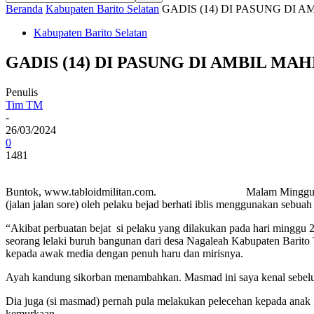
Beranda
Kabupaten Barito Selatan
GADIS (14) DI PASUNG DI
Kabupaten Barito Selatan
GADIS (14) DI PASUNG DI AMBIL M
Penulis
Tim TM
-
26/03/2024
0
1481
Buntok, www.tabloidmilitan.com. Malam Minggu yang ceria na
(jalan jalan sore) oleh pelaku bejad berhati iblis menggunakan sebuah
“Akibat perbuatan bejat si pelaku yang dilakukan pada hari minggu 
seorang lelaki buruh bangunan dari desa Nagaleah Kabupaten Barito
kepada awak media dengan penuh haru dan mirisnya.
Ayah kandung sikorban menambahkan. Masmad ini saya kenal sebelum
Dia juga (si masmad) pernah pula melakukan pelecehan kepada anak
kemurkaan.