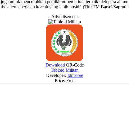
 juga untuk mencurahkan pemikiran-pemikiran terbaik oleh para alum
sasi terus berjalan kearah yang lebih positif. (Tim TM Barsel/Saprudi
- Advertisement -
Download
QR-Code
Tabloid Militan
Developer:
Idmstore
Price:
Free