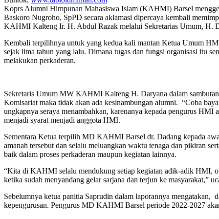
Koprs Alumni Himpunan Mahasiswa Islam (KAHMI) Barsel menggelar
Baskoro Nugroho, SpPD secara aklamasi dipercaya kembali memimpi
KAHMI Kalteng Ir. H. Abdul Razak melalui Sekretarias Umum, H. 
Kembali terpilihnya untuk yang kedua kali mantan Ketua Umum HM
sejak lima tahun yang lalu. Dimana tugas dan fungsi organisasi itu 
melakukan perkaderan.
Sekretaris Umum MW KAHMI Kalteng H. Daryana dalam sambutan n
Komisariat maka tidak akan ada kesinambungan alumni. “Coba bayang
ungkapnya seraya menambahkan, karenanya kepada pengurus HMI agar t
menjadi syarat menjadi anggota HMI.
Sementara Ketua terpilih MD KAHMI Barsel dr. Dadang kepada aw
amanah tersebut dan selalu meluangkan waktu tenaga dan pikiran se
baik dalam proses perkaderan maupun kegiatan lainnya.
“Kita di KAHMI selalu mendukung setiap kegiatan adik-adik HMI, oleh
ketika sudah menyandang gelar sarjana dan terjun ke masyarakat,” uca
Sebelumnya ketua panitia Saprudin dalam laporannya mengatakan, da
kepengurusan. Pengurus MD KAHMI Barsel periode 2022-2027 akan 