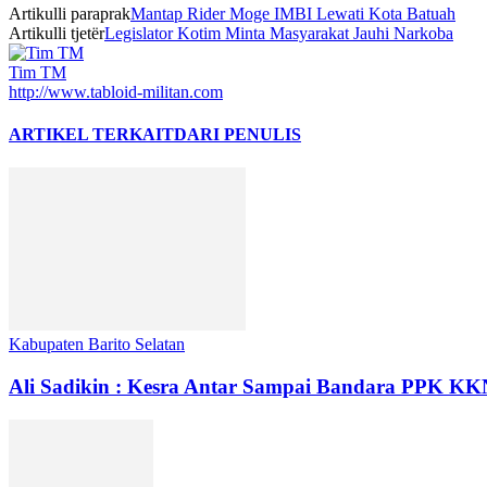
Artikulli paraprak
Mantap Rider Moge IMBI Lewati Kota Batuah
Artikulli tjetër
Legislator Kotim Minta Masyarakat Jauhi Narkoba
Tim TM
http://www.tabloid-militan.com
ARTIKEL TERKAIT
DARI PENULIS
Kabupaten Barito Selatan
Ali Sadikin : Kesra Antar Sampai Bandara PPK K