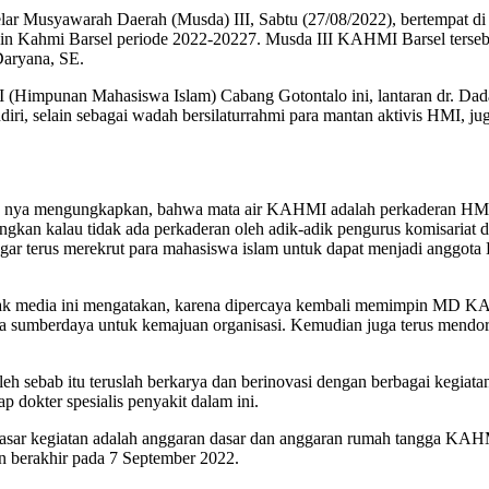
 Musyawarah Daerah (Musda) III, Sabtu (27/08/2022), bertempat di
n Kahmi Barsel periode 2022-20227. Musda III KAHMI Barsel terseb
Daryana, SE.
I (Himpunan Mahasiswa Islam) Cabang Gotontalo ini, lantaran dr. D
sendiri, selain sebagai wadah bersilaturrahmi para mantan aktivis HMI
ya mengungkapkan, bahwa mata air KAHMI adalah perkaderan HMI d
kan kalau tidak ada perkaderan oleh adik-adik pengurus komisariat d
erus merekrut para mahasiswa islam untuk dapat menjadi anggota HMI 
ak media ini mengatakan, karena dipercaya kembali memimpin MD 
rta sumberdaya untuk kemajuan organisasi. Kemudian juga terus mendo
 sebab itu teruslah berkarya dan berinovasi dengan berbagai kegiatan
p dokter spesialis penyakit dalam ini.
sar kegiatan adalah anggaran dasar dan anggaran rumah tangga KAHMI
berakhir pada 7 September 2022.