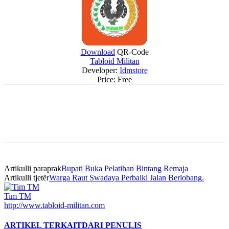
Download
QR-Code
Tabloid Militan
Developer:
Idmstore
Price:
Free
Artikulli paraprak
Bupati Buka Pelatihan Bintang Remaja
Artikulli tjetër
Warga Raut Swadaya Perbaiki Jalan Berlobang.
Tim TM
http://www.tabloid-militan.com
ARTIKEL TERKAIT
DARI PENULIS