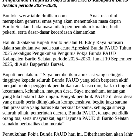
Selatan periode 2025–2030,
Buntok. www.tabloidmilitan.com. Anak usia dini
merupakan generasi emas yang akan menentukan masa depan
Barito Selatan. Pada masa inilah pembentukan karakter, budi
pekerti, serta dasar-dasar kecerdasan ditanamkan.
Hal itu dikatakan Bupati Barito Selatan H. Eddy Raya Samsuri
dalam sambutannya pada saat acara Apresiasi Bunda PAUD Tahun
2025 sekaligus Pengukuhan Pengurus Pokja Bunda PAUD
Kabupaten Barito Selatan periode 2025–2030, Jumat 19 September
2025, di Aula Bapperida Barsel.
Bupati menatakan: ” Saya memberikan apresiasi yang setinggi-
tingginya kepada seluruh Bunda PAUD yang telah berperan aktif
menjadi motor penggerak pendidikan anak usia dini, baik di tingkat
kecamatan, kelurahan, maupun desa. Saya memahami tantangan
yang kita hadapi tidak ringan. Banyak pendidik PAUD di desa-desa
yang masih perlu ditingkatkan kompetensinya, begitu juga sarana
dan prasarana yang harus kita perkuat bersama, sehingga sinergi
seluruh pihak, pemerintah daerah, Bunda PAUD, tenaga pendidik,
orang tua, serta masyarakat, agar layanan PAUD di Barito Selatan
semakin berkualitas dan merata”.
Pengukuhan Pokja Bunda PAUD hari ini, Diberharapkan akan lahir