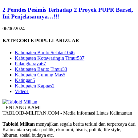
2 Pemdes Pesimis Terhadap 2 Proyek PUPR Barsel,
Ini Penjelasannya…!!!
06/06/2024
KATEGORI E POPULLARIZUAR
Kabupaten Barito Selatan
1046
Kabupaten Kotawaringin Timur
537
Palangkaraya
67
Kabupaten Barito Timur
33
Kabupaten Gunung Mas
5
Katingan
5
Kabupaten Kapuas
2
Video
1
TENTANG KAMI
TABLOID-MILITAN.COM - Media Informasi Lintas Kalimantan
Tabloid Militan
menyajikan segala berita terkini dan terpercaya dari
Kalimantan seputar politik, ekonomi, bisnis, politik, life style,
hiburan, sosial budaya etc.