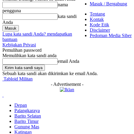
Masuk / Bergabung
nama
pengguna
Tentang
kata sandi
Kontak
Anda
Kode Etik
Disclaimer
Lupa kata sandi Anda? mendapatkan
Pedoman Media Siber
bantuan
Kebijakan Privasi
Pemulihan password
Memulihkan kata sandi anda
email Anda
Sebuah kata sandi akan dikirimkan ke email Anda.
Tabloid Militan
- Advertisement -
Depan
Palangkaraya
Barito Selatan
Barito Timur
Gunung Mas
Katingan