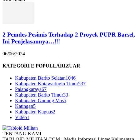
2 Pemdes Pesimis Terhadap 2 Proyek PUPR Barsel,
Ini Penjelasannya…!!!
06/06/2024
KATEGORI E POPULLARIZUAR
Kabupaten Barito Selatan
1046
Kabupaten Kotawaringin Timur
537
Palangkaraya
67
Kabupaten Barito Timur
33
Kabupaten Gunung Mas
5
Katingan
5
Kabupaten Kapuas
2
Video
1
TENTANG KAMI
TABLOID-MILITAN.COM - Media Informasi Lintas Kalimantan