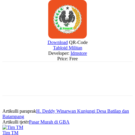
Download
QR-Code
Tabloid Militan
Developer:
Idmstore
Price:
Free
Artikulli paraprak
H. Deddy Winarwan Kunjungi Desa Batilap dan
Batampang
Artikulli tjetër
Pasar Murah di GBA
Tim TM