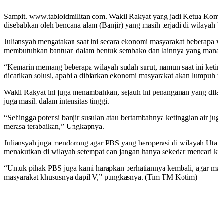
Sampit. www.tabloidmilitan.com. Wakil Rakyat yang jadi Ketua Komi
disebabkan oleh bencana alam (Banjir) yang masih terjadi di wilayah 
Juliansyah mengatakan saat ini secara ekonomi masyarakat beberapa wi
membutuhkan bantuan dalam bentuk sembako dan lainnya yang mana hal 
“Kemarin memang beberapa wilayah sudah surut, namun saat ini ketingg
dicarikan solusi, apabila dibiarkan ekonomi masyarakat akan lumpuh 
Wakil Rakyat ini juga menambahkan, sejauh ini penanganan yang dilak
juga masih dalam intensitas tinggi.
“Sehingga potensi banjir susulan atau bertambahnya ketinggian air ju
merasa terabaikan,” Ungkapnya.
Juliansyah juga mendorong agar PBS yang beroperasi di wilayah Utar
menakutkan di wilayah setempat dan jangan hanya sekedar mencari k
“Untuk pihak PBS juga kami harapkan perhatiannya kembali, agar mas
masyarakat khususnya dapil V,” pungkasnya. (Tim TM Kotim)