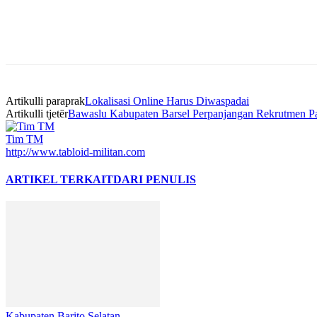
Bagikan
Artikulli paraprak
Lokalisasi Online Harus Diwaspadai
Artikulli tjetër
Bawaslu Kabupaten Barsel Perpanjangan Rekrutmen P
Tim TM
http://www.tabloid-militan.com
ARTIKEL TERKAIT
DARI PENULIS
Kabupaten Barito Selatan