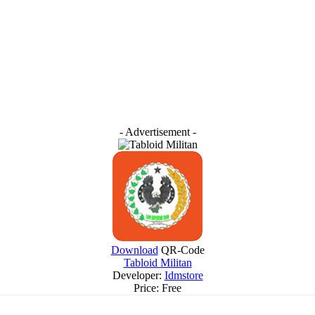
- Advertisement -
Download
QR-Code
Tabloid Militan
Developer:
Idmstore
Price:
Free