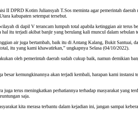
si II DPRD Kotim Juliansyah T.Sos meminta agar pemerintah daerah me
Utara kabupaten setempat tersebut.
layah di dapil V terancam lumpuh total apabila ketinggian air terus ber
itu terjadi akibat banjir yang berulang kali muncul dalam sebulan ter
ian air juga bertambah, baik itu di Antang Kalang, Bukit Santuai, dan
total, itu yang kami khawatirkan,” ungkapnya Selasa (04/10/2022).
ukan oleh pemerintah daerah sudah cukup baik, namun demikian banjir 
ga besar kemungkinannya akan terjadi kembali, harapan kami instansi te
a juga terus meningkatkan perhatiannya terhadap masyarakat yang ter
euntungan saja.
yarakat kita merasa terbantu dalam kejadian ini, jangan sampai keber