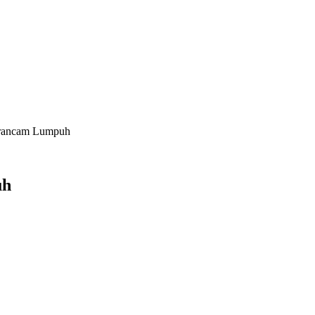
erancam Lumpuh
uh