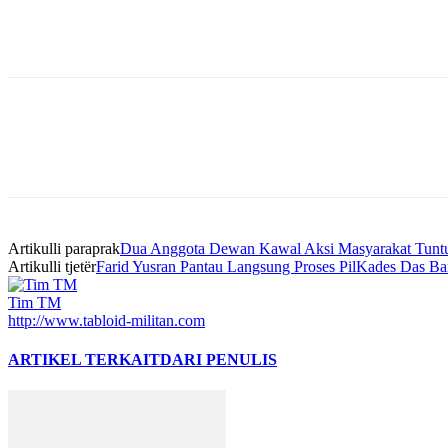
Bagikan
Artikulli paraprak
Dua Anggota Dewan Kawal Aksi Masyarakat Tunt
Artikulli tjetër
Farid Yusran Pantau Langsung Proses PilKades Das Ba
Tim TM
http://www.tabloid-militan.com
ARTIKEL TERKAIT
DARI PENULIS