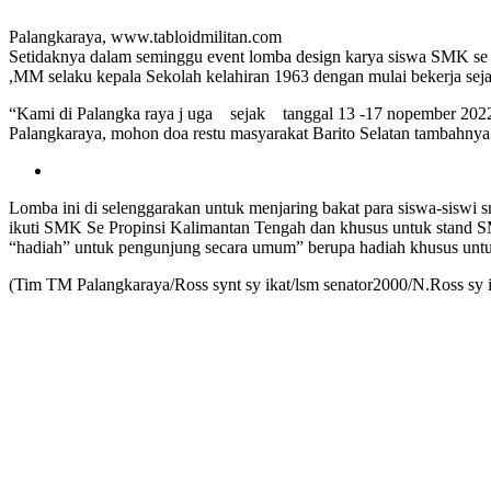
Palangkaraya, www.tabloidmilitan.com
Setidaknya dalam seminggu event lomba design karya siswa SMK se 
,MM selaku kepala Sekolah kelahiran 1963 dengan mulai bekerja seja
“Kami di Palangka raya j uga sejak tanggal 13 -17 nopember 2022
Palangkaraya, mohon doa restu masyarakat Barito Selatan tambahnya
Lomba ini di selenggarakan untuk menjaring bakat para siswa-siswi 
ikuti SMK Se Propinsi Kalimantan Tengah dan khusus untuk stand S
“hadiah” untuk pengunjung secara umum” berupa hadiah khusus untuk
(Tim TM Palangkaraya/Ross synt sy ikat/lsm senator2000/N.Ross sy i