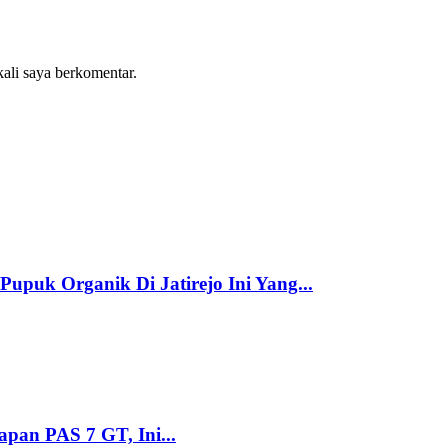
kali saya berkomentar.
puk Organik Di Jatirejo Ini Yang...
apan PAS 7 GT, Ini...