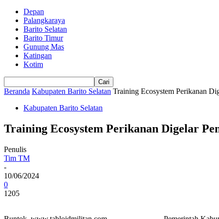
Depan
Palangkaraya
Barito Selatan
Barito Timur
Gunung Mas
Katingan
Kotim
Beranda
Kabupaten Barito Selatan
Training Ecosystem Perikanan Di
Kabupaten Barito Selatan
Training Ecosystem Perikanan Digelar Pe
Penulis
Tim TM
-
10/06/2024
0
1205
Buntok. www.tabloidmilitan.com. Pemerintah Kabupaten Barito S