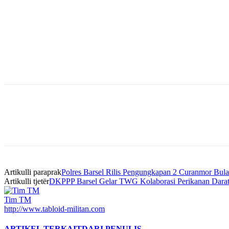
Bagikan
Artikulli paraprak
Polres Barsel Rilis Pengungkapan 2 Curanmor Bu
Artikulli tjetër
DKPPP Barsel Gelar TWG Kolaborasi Perikanan Darat 
Tim TM
http://www.tabloid-militan.com
ARTIKEL TERKAIT
DARI PENULIS