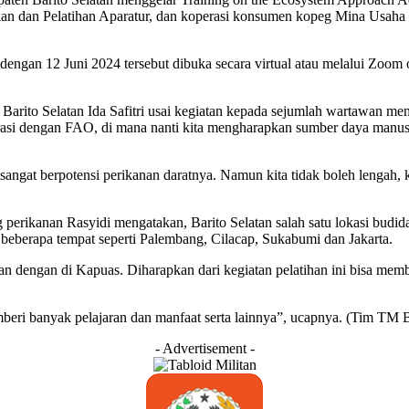
ikan dan Pelatihan Aparatur, dan koperasi konsumen kopeg Mina Usaha 
dengan 12 Juni 2024 tersebut dibuka secara virtual atau melalui Zoom 
rito Selatan Ida Safitri usai kegiatan kepada sejumlah wartawan menga
si dengan FAO, di mana nanti kita mengharapkan sumber daya manusia 
ngat berpotensi perikanan daratnya. Namun kita tidak boleh lengah, k
 perikanan Rasyidi mengatakan, Barito Selatan salah satu lokasi budida
 beberapa tempat seperti Palembang, Cilacap, Sukabumi dan Jakarta.
n dengan di Kapuas. Diharapkan dari kegiatan pelatihan ini bisa memb
eri banyak pelajaran dan manfaat serta lainnya”, ucapnya. (Tim TM B
- Advertisement -