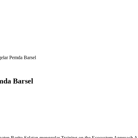
gelar Pemda Barsel
mda Barsel
elatan menggelar Training on the Ecosystem Approach Aquacolture