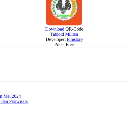
Download
QR-Code
Tabloid Militan
Developer:
Idmstore
Price:
Free
lan Mei 2024
dan Pariwisata