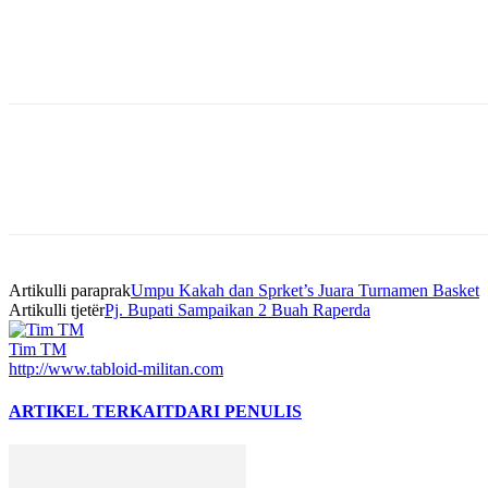
Bagikan
Artikulli paraprak
Umpu Kakah dan Sprket’s Juara Turnamen Basket
Artikulli tjetër
Pj. Bupati Sampaikan 2 Buah Raperda
Tim TM
http://www.tabloid-militan.com
ARTIKEL TERKAIT
DARI PENULIS