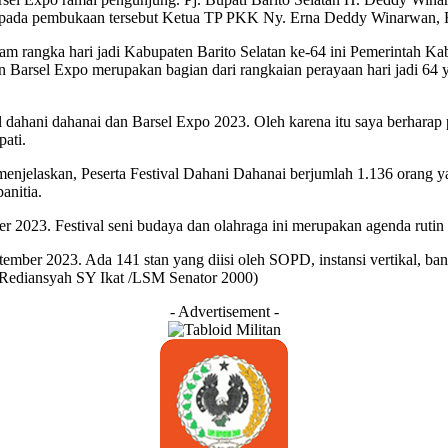
r pada pembukaan tersebut Ketua TP PKK Ny. Erna Deddy Winarwan,
rangka hari jadi Kabupaten Barito Selatan ke-64 ini Pemerintah Kabu
dan Barsel Expo merupakan bagian dari rangkaian perayaan hari jadi 6
l dahani dahanai dan Barsel Expo 2023. Oleh karena itu saya berhara
pati.
menjelaskan, Peserta Festival Dahani Dahanai berjumlah 1.136 orang 
anitia.
r 2023. Festival seni budaya dan olahraga ini merupakan agenda rutin
mber 2023. Ada 141 stan yang diisi oleh SOPD, instansi vertikal, ba
n /Rediansyah SY Ikat /LSM Senator 2000)
- Advertisement -