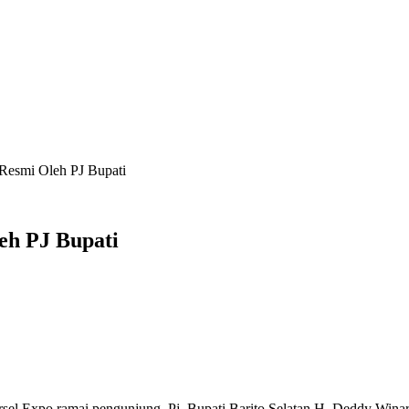
Resmi Oleh PJ Bupati
eh PJ Bupati
amai pengunjung. Pj. Bupati Barito Selatan H. Deddy Winarwan