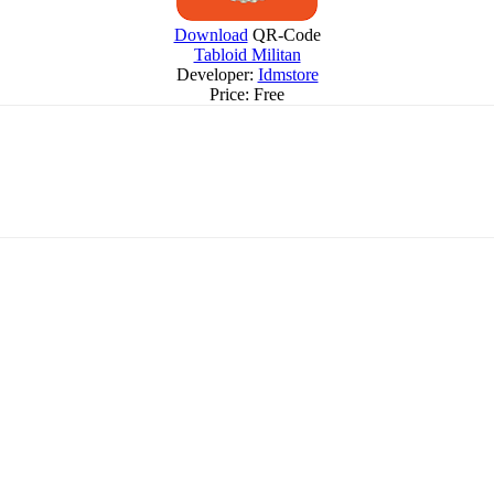
Download
QR-Code
Tabloid Militan
Developer:
Idmstore
Price:
Free