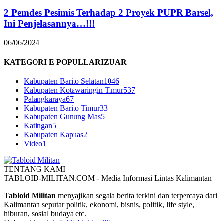
2 Pemdes Pesimis Terhadap 2 Proyek PUPR Barsel,
Ini Penjelasannya…!!!
06/06/2024
KATEGORI E POPULLARIZUAR
Kabupaten Barito Selatan
1046
Kabupaten Kotawaringin Timur
537
Palangkaraya
67
Kabupaten Barito Timur
33
Kabupaten Gunung Mas
5
Katingan
5
Kabupaten Kapuas
2
Video
1
TENTANG KAMI
TABLOID-MILITAN.COM - Media Informasi Lintas Kalimantan
Tabloid Militan
menyajikan segala berita terkini dan terpercaya dari
Kalimantan seputar politik, ekonomi, bisnis, politik, life style,
hiburan, sosial budaya etc.