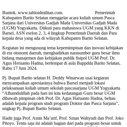
Buntok. www.tabloidmilitan.com. Pemerintah
Kabupaten Barito Selatan menggelar acara kuliah umum Pasca
Sarjana dari Universitas Gadjah Mada Universitas Gadjah Mada
(UGM) Yogyakarta. Diikuti para mahasiswa UGM yang KKN di
Barsel, ASN eselon 2, 3, 4 lingkup Pemerintah Daerah dan Para
kepala desa yang ada di wilayah Kabupaten Barito Selatan.
Kegiatan ini mengusung tema kepemimpinan dan inovasi kebijakan
di era otonomi daerah, menghadirkan narasumber guru besar ilmu
bidang manajemen dan kebijakan publik fisipol UGM Prof. Dr.
Agus Heruanto Hadna, bertempat di aula Bappdda Barito Selatan,
Rabu 17 Juni 2024.
Pj. Bupati Barito selatan H. Deddy Winarwan usai kegiaran
menyampaikan apresiasinya bahwa Barsel menjadi lokasi
pelaksanaan kuliah umum sekolah pascasarjana UGM Yogyakarta
“Alhamdulillah pada hari ini kita kedatangan Guru besar UGM
dibawah pimpinan oleh Prof. Dr. Agus Haruanto Hadna, beliau
adalah kepala program studi program Doktor dan Pasca Sarjana”,
ungkap Pj..Bupati Barito Selatan.
Hadir juga Prof. Amin Ma’arif, Prof. Sman Wahyudi dan Prof. Joko
Pitoyo. Tentu saja ini adalah bagian dari pada program besar untuk