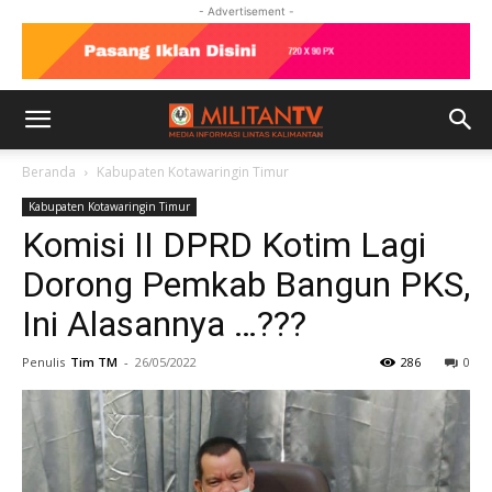
- Advertisement -
Beranda
Kabupaten Kotawaringin Timur
Kabupaten Kotawaringin Timur
Komisi II DPRD Kotim Lagi
Dorong Pemkab Bangun PKS,
Ini Alasannya …???
Penulis
Tim TM
-
26/05/2022
286
0