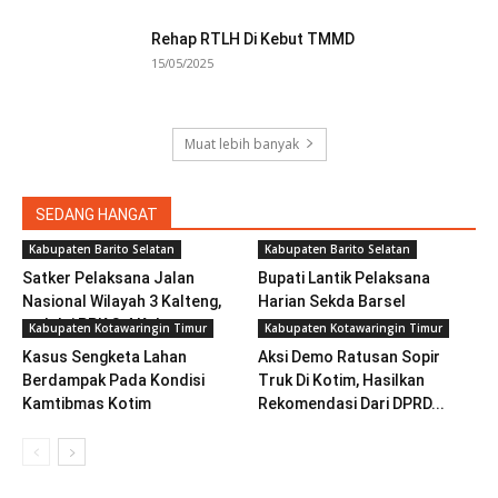
Rehap RTLH Di Kebut TMMD
15/05/2025
Muat lebih banyak
SEDANG HANGAT
Kabupaten Barito Selatan
Kabupaten Barito Selatan
Satker Pelaksana Jalan
Bupati Lantik Pelaksana
Nasional Wilayah 3 Kalteng,
Harian Sekda Barsel
melalui PPK 3.4 Kalteng...
Kabupaten Kotawaringin Timur
Kabupaten Kotawaringin Timur
Kasus Sengketa Lahan
Aksi Demo Ratusan Sopir
Berdampak Pada Kondisi
Truk Di Kotim, Hasilkan
Kamtibmas Kotim
Rekomendasi Dari DPRD...