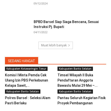
09/12/2024
BPBD Barsel Siap Siaga Bencana, Sesuai
Instruksi Pj. Bupati
04/11/2022
Muat lebih banyak
SEDANG HANGAT
Kabupaten Kotawaringin Timur
Kabupaten Barito Selatan
Komisi I Minta Pemda Cek
Timsel Wilayah II Buka
Ulang Izin PBS Perkebunan
Pendaftaran Anggota
Kelapa Sawit,...
Bawaslu Mulai 29 Mei –...
Kabupaten Barito Selatan
Kabupaten Barito Selatan
Polres Barsel : Seleksi Alam
Pantau Seluruh Kegiatan Fisik
Pasti Berlaku
Proyek Pembangunan