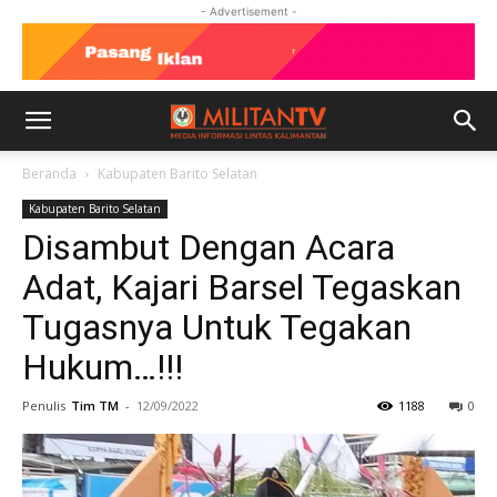
- Advertisement -
Beranda
Kabupaten Barito Selatan
Kabupaten Barito Selatan
Disambut Dengan Acara
Adat, Kajari Barsel Tegaskan
Tugasnya Untuk Tegakan
Hukum…!!!
Penulis
Tim TM
-
12/09/2022
1188
0