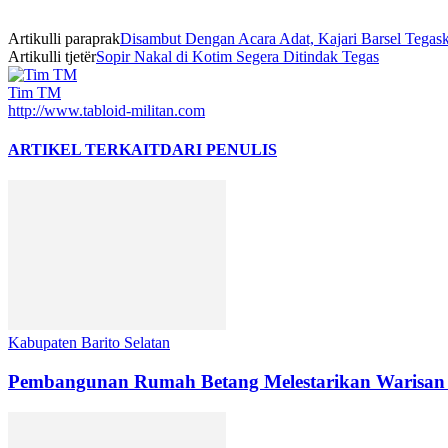
Artikulli paraprak
Disambut Dengan Acara Adat, Kajari Barsel Teg
Artikulli tjetër
Sopir Nakal di Kotim Segera Ditindak Tegas
Tim TM
http://www.tabloid-militan.com
ARTIKEL TERKAIT
DARI PENULIS
Kabupaten Barito Selatan
Pembangunan Rumah Betang Melestarikan Warisan