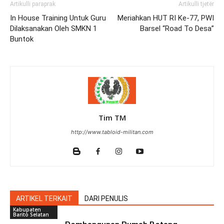
Artikulli paraprak
Artikulli tjetër
In House Training Untuk Guru
Meriahkan HUT RI Ke-77, PWI
Dilaksanakan Oleh SMKN 1
Barsel “Road To Desa”
Buntok
Tim TM
http://www.tabloid-militan.com
ARTIKEL TERKAIT
DARI PENULIS
Kabupaten
Barito Selatan