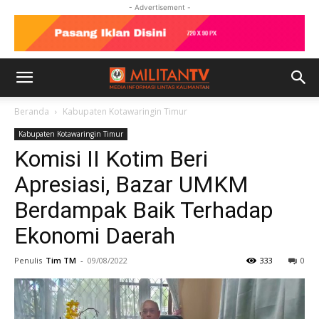
- Advertisement -
Beranda
Kabupaten Kotawaringin Timur
Kabupaten Kotawaringin Timur
Komisi II Kotim Beri
Apresiasi, Bazar UMKM
Berdampak Baik Terhadap
Ekonomi Daerah
Penulis
Tim TM
-
09/08/2022
333
0