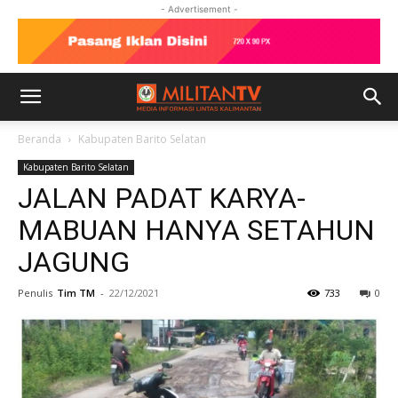
- Advertisement -
Beranda
Kabupaten Barito Selatan
Kabupaten Barito Selatan
JALAN PADAT KARYA-
MABUAN HANYA SETAHUN
JAGUNG
Penulis
Tim TM
-
22/12/2021
733
0