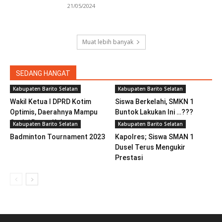
21/05/2024
Muat lebih banyak
SEDANG HANGAT
Kabupaten Barito Selatan
Kabupaten Barito Selatan
Wakil Ketua I DPRD Kotim
Siswa Berkelahi, SMKN 1
Optimis, Daerahnya Mampu
Buntok Lakukan Ini …???
Suplai Beras Keluar
Kabupaten Barito Selatan
Kabupaten Barito Selatan
Badminton Tournament 2023
Kapolres; Siswa SMAN 1
Dusel Terus Mengukir
Prestasi