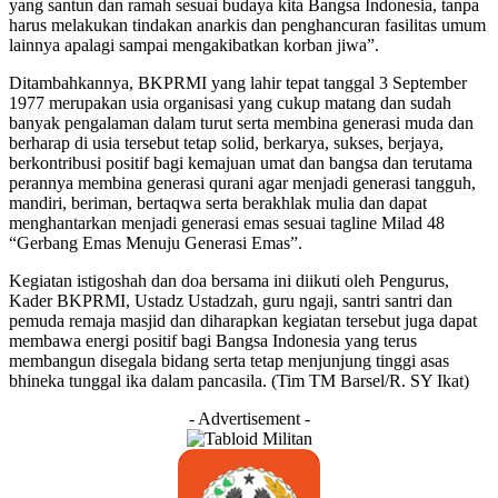
yang santun dan ramah sesuai budaya kita Bangsa Indonesia, tanpa
harus melakukan tindakan anarkis dan penghancuran fasilitas umum
lainnya apalagi sampai mengakibatkan korban jiwa”.
Ditambahkannya, BKPRMI yang lahir tepat tanggal 3 September
1977 merupakan usia organisasi yang cukup matang dan sudah
banyak pengalaman dalam turut serta membina generasi muda dan
berharap di usia tersebut tetap solid, berkarya, sukses, berjaya,
berkontribusi positif bagi kemajuan umat dan bangsa dan terutama
perannya membina generasi qurani agar menjadi generasi tangguh,
mandiri, beriman, bertaqwa serta berakhlak mulia dan dapat
menghantarkan menjadi generasi emas sesuai tagline Milad 48
“Gerbang Emas Menuju Generasi Emas”.
Kegiatan istigoshah dan doa bersama ini diikuti oleh Pengurus,
Kader BKPRMI, Ustadz Ustadzah, guru ngaji, santri santri dan
pemuda remaja masjid dan diharapkan kegiatan tersebut juga dapat
membawa energi positif bagi Bangsa Indonesia yang terus
membangun disegala bidang serta tetap menjunjung tinggi asas
bhineka tunggal ika dalam pancasila. (Tim TM Barsel/R. SY Ikat)
- Advertisement -