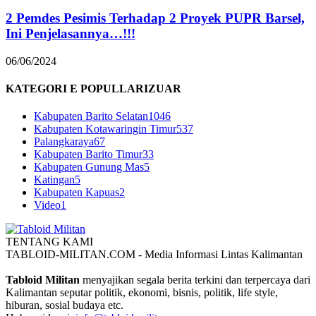
2 Pemdes Pesimis Terhadap 2 Proyek PUPR Barsel,
Ini Penjelasannya…!!!
06/06/2024
KATEGORI E POPULLARIZUAR
Kabupaten Barito Selatan
1046
Kabupaten Kotawaringin Timur
537
Palangkaraya
67
Kabupaten Barito Timur
33
Kabupaten Gunung Mas
5
Katingan
5
Kabupaten Kapuas
2
Video
1
TENTANG KAMI
TABLOID-MILITAN.COM - Media Informasi Lintas Kalimantan
Tabloid Militan
menyajikan segala berita terkini dan terpercaya dari
Kalimantan seputar politik, ekonomi, bisnis, politik, life style,
hiburan, sosial budaya etc.