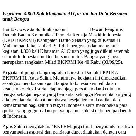
Pegelaran 4.800 Kali Khataman Al Qur’an dan Do’a Bersama
untik Bangsa
Buntok. www.tabloidmilitan.com. Dewan Pengurus
Daerah Badan Komunikasi Pemuda Remaja Masjid Indonesia
(DPD BKPRMI) Kabupaten Barito Selatan yang di Ketuai H.
Muhammad Iqbal Jauhari, S. Pd. I menggelar dan mengikuti
kegiatan 4.800 kali Khataman Al Quran yang juga diikuti serentak
seluruh Indonesia dan Doa bersama untuk Bangsa yang juga
merupakan rangkaian Milad BKPRMI Ke 48 Rabu (03/09/25).
Kegiatan dipimpin langsung oleh Direktur Daerah LPPTKA
BKPRMI H. Agus Salim. Menurutnya kegiatan ini dimaksudkan
sekaligus mendoakan agar Bangsa Indonesia kembali dalam
keadaan kondusif serta tetap menjaga persatuan dan keutuhan
bangsa sebagai negara yang berdaulat sehingga Pemerintahan yang
ada berjalan dan dapat membawa kesejahteraan, keadilan dan
kemakmuran bagi seluruh rakyat Indonesia serta mendoakan para
qurban yang gugur dalam penyampaian aspirasi di beberapa daerah
di Indonesia.
Agus Salim mengatakan: “BKPRMI juga turut menyarankan bahwa
penyampaian aspirasi dan pendapat dapat dilakukan dengan cara